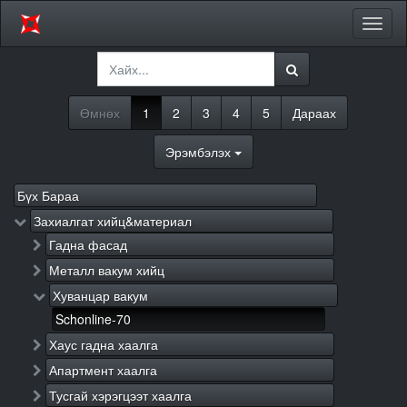
Цэсий
хураа
Өмнөх
1
2
3
4
5
Дараах
Эрэмбэлэх
Бүх Бараа
Захиалгат хийц&материал
Гадна фасад
Металл вакум хийц
Хуванцар вакум
Schonline-70
Хаус гадна хаалга
Апартмент хаалга
Тусгай хэрэгцээт хаалга