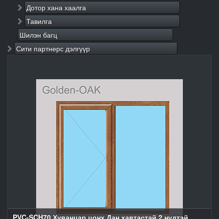
Дотор хана хаалга
Тавилга
Шилэн багц
Сити партнерс дэлгүүр
PVC-SCH70 Хуванцар цонх Дан хавтастай 2 нүдтэй