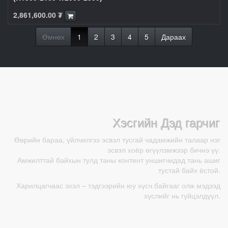
2,861,600.00
₮
Өмнөх
1
2
3
4
5
Дараах
Хэсгийн Дэд гарчиг
Өөрийн бараа, үйлчилгээ эсвэл тусгай чадамжийн талаар нэг
эсвэл хоёр өгүүлэмжээр бичнэ үү.
Амжилттай байхын тулд таны контент уншигчидад тань ашиг
тустай байх ёстой.
Харилцагчаас эхэл – тэдгээрийн юу хүсч байгааг олж мэдээд
хүслийг нь гүйцэлдүүл.