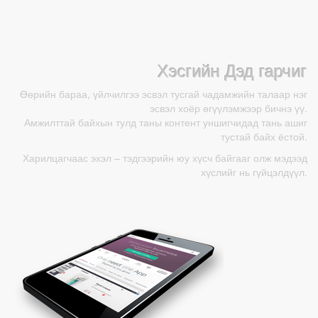
Хэсгийн Дэд гарчиг
Өөрийн бараа, үйлчилгээ эсвэл тусгай чадамжийн талаар нэг
эсвэл хоёр өгүүлэмжээр бичнэ үү.
Амжилттай байхын тулд таны контент уншигчидад тань ашиг
тустай байх ёстой.
Харилцагчаас эхэл – тэдгээрийн юу хүсч байгааг олж мэдээд
хүслийг нь гүйцэлдүүл.