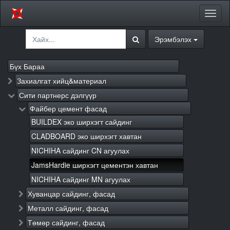
Цэсий
хураа
Эрэмбэлэх
Бүх Бараа
Захиалгат хийц&материал
Сити партнерс дэлгүүр
Файбер цемент фасад
BUILDEX эко ширхэгт сайдинг
CLADBOARD эко ширхэгт хавтан
NICHIHA сайдинг CN агуулах
JamsHardie ширхэгт цементэн хавтан
NICHIHA сайдинг MN агуулах
Хуванцар сайдинг, фасад
Металл сайдинг, фасад
Төмөр сайдинг, фасад