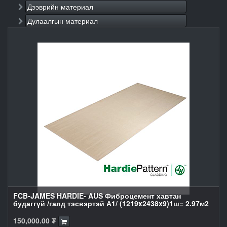
Дээврийн материал
Дулаалгын материал
FCB-JAMES HARDIE- AUS Фиброцемент хавтан
будаггүй /галд тэсвэртэй А1/ (1219x2438x9)1ш= 2.97м2
150,000.00
₮