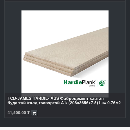
FCB-JAMES HARDIE- AUS Фиброцемент хавтан
будаггүй /галд тэсвэртэй А1/ (208x3656x7.5)1ш= 0.76м2
41,500.00
₮