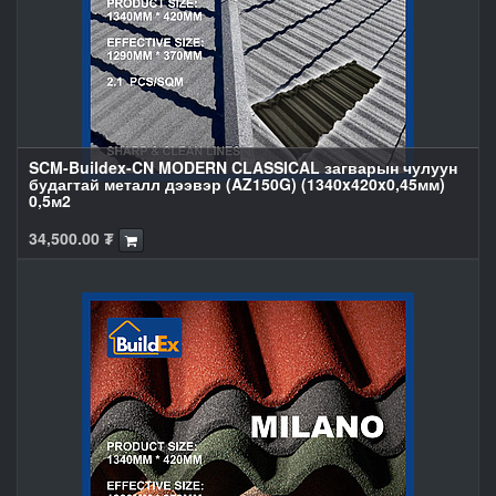
SCM-Buildex-CN MODERN CLASSICAL загварын чулуун
будагтай металл дээвэр (AZ150G) (1340x420x0,45мм)
0,5м2
34,500.00
₮