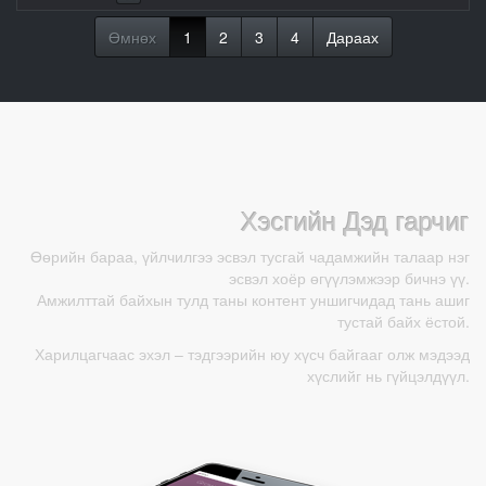
Өмнөх
1
2
3
4
Дараах
Хэсгийн Дэд гарчиг
Өөрийн бараа, үйлчилгээ эсвэл тусгай чадамжийн талаар нэг
эсвэл хоёр өгүүлэмжээр бичнэ үү.
Амжилттай байхын тулд таны контент уншигчидад тань ашиг
тустай байх ёстой.
Харилцагчаас эхэл – тэдгээрийн юу хүсч байгааг олж мэдээд
хүслийг нь гүйцэлдүүл.