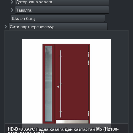
Дотор хана хаалга
Тавилга
Шилэн багц
Сити партнерс дэлгүүр
HD-D78 ХАУС Гадна хаалга Дан хавтастай M5 (H2100-