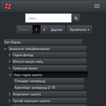
Цэсий
хураа
Өмнөх
1
2
Дараах
Эрэмбэлэх
Бүх Бараа
Захиалгат хийц&материал
Гадна фасад
Металл вакум хийц
Хуванцар вакум
Хаус гадна хаалга
Стандарт загварууд
Хувилбарт загварууд D-78
Апартмент хаалга
Тусгай хэрэгцээт хаалга