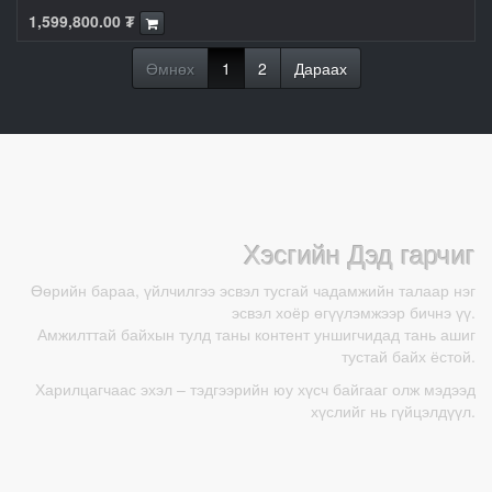
1,599,800.00
₮
Өмнөх
1
2
Дараах
Хэсгийн Дэд гарчиг
Өөрийн бараа, үйлчилгээ эсвэл тусгай чадамжийн талаар нэг
эсвэл хоёр өгүүлэмжээр бичнэ үү.
Амжилттай байхын тулд таны контент уншигчидад тань ашиг
тустай байх ёстой.
Харилцагчаас эхэл – тэдгээрийн юу хүсч байгааг олж мэдээд
хүслийг нь гүйцэлдүүл.