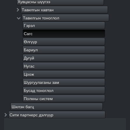
Хувцасны шүүгээ
Тавилгын хавтан
Тавилгын тоноглол
Гэрэл
Сагс
Өлгүүр
Бариул
Дугуй
Нугас
Цоож
Шургуулаганы зам
Бусад тоноглол
Полкны систем
Шилэн багц
Сити партнерс дэлгүүр