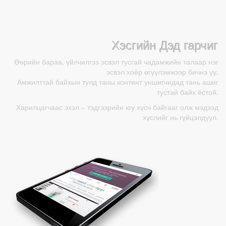
Хэсгийн Дэд гарчиг
Өөрийн бараа, үйлчилгээ эсвэл тусгай чадамжийн талаар нэг
эсвэл хоёр өгүүлэмжээр бичнэ үү.
Амжилттай байхын тулд таны контент уншигчидад тань ашиг
тустай байх ёстой.
Харилцагчаас эхэл – тэдгээрийн юу хүсч байгааг олж мэдээд
хүслийг нь гүйцэлдүүл.