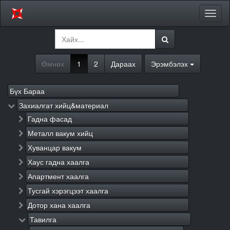
Цэсий
хураа
Өмнөх
1
2
Дараах
Эрэмбэлэх
Бүх Бараа
Захиалгат хийц&материал
Гадна фасад
Металл вакум хийц
Хуванцар вакум
Хаус гадна хаалга
Апартмент хаалга
Тусгай хэрэгцээт хаалга
Дотор хана хаалга
Тавилга