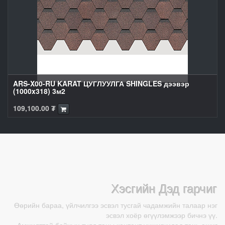
ARS-X00-RU KARAT ЦУГЛУУЛГА SHINGLES дээвэр
(1000x318) 3м2
109,100.00
₮
Хэсгийн Дэд гарчиг
Өөрийн бараа, үйлчилгээ эсвэл тусгай чадамжийн талаар нэг
эсвэл хоёр өгүүлэмжээр бичнэ үү.