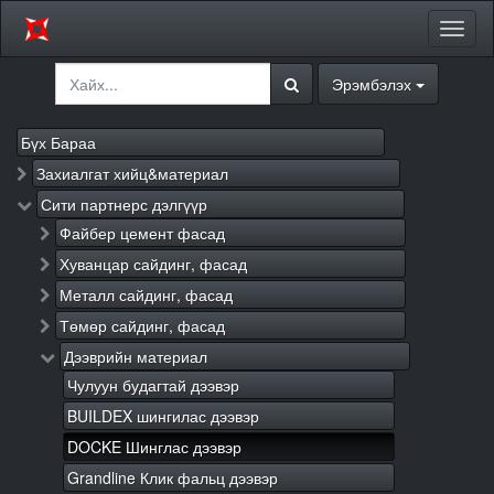
Цэсий
хураа
Эрэмбэлэх
Бүх Бараа
Захиалгат хийц&материал
Сити партнерс дэлгүүр
Файбер цемент фасад
Хуванцар сайдинг, фасад
Металл сайдинг, фасад
Төмөр сайдинг, фасад
Дээврийн материал
Чулуун будагтай дээвэр
BUILDEX шингилас дээвэр
DOCKE Шинглас дээвэр
Grandline Клик фальц дээвэр