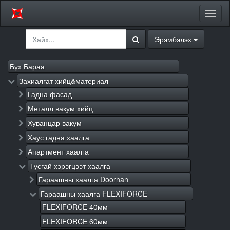
Цэсий
хураа
Эрэмбэлэх
Бүх Бараа
Захиалгат хийц&материал
Гадна фасад
Металл вакум хийц
Хуванцар вакум
Хаус гадна хаалга
Апартмент хаалга
Тусгай хэрэгцээт хаалга
Гараашны хаалга Doorhan
Гараашны хаалга FLEXIFORCE
FLEXIFORCE 40мм
FLEXIFORCE 60мм