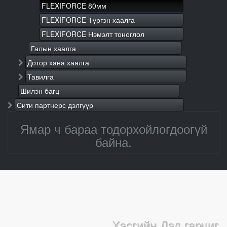
FLEXIFORCE 80мм
FLEXIFORCE Түргэн хаалга
FLEXIFORCE Нэмэлт тоноглол
Галын хаалга
Дотор хана хаалга
Тавилга
Шилэн багц
Сити партнерс дэлгүүр
Ямар ч бараа тодорхойлогдоогүй
байна.
Хэсгийн Дэд гарчиг