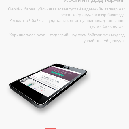
Өөрийн бараа, үйлчилгээ эсвэл тусгай чадамжийн талаар нэг
эсвэл хоёр өгүүлэмжээр бичнэ үү.
Амжилттай байхын тулд таны контент уншигчидад тань ашиг
тустай байх ёстой.
Харилцагчаас эхэл – тэдгээрийн юу хүсч байгааг олж мэдээд
хүслийг нь гүйцэлдүүл.