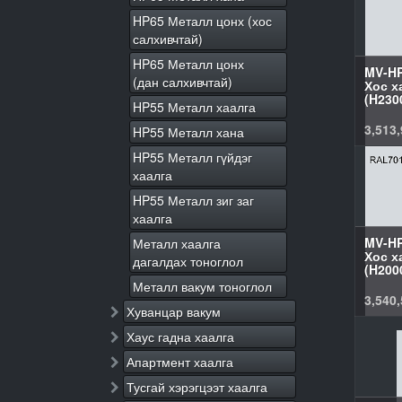
HP65 Металл цонх (хос
салхивчтай)
HP65 Металл цонх
MV-HP
(дан салхивчтай)
Хос х
(H230
HP55 Металл хаалга
3,513,
HP55 Металл хана
HP55 Металл гүйдэг
хаалга
HP55 Металл зиг заг
хаалга
MV-HP
Металл хаалга
Хос х
дагалдах тоноглол
(H200
Металл вакум тоноглол
3,540,
Хуванцар вакум
Хаус гадна хаалга
Апартмент хаалга
Тусгай хэрэгцээт хаалга