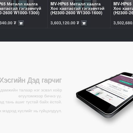
65 Металл хаалга
MV-HP65 Металл хаалга
MV-HP65 
автастай гэгээвчгүй
Хос хавтастай гэгээвчтэй
Хос хавт
0-2600 W1000-1300)
(H2300-2600 W1300-1600)
(H2300-2
340.00
₮
3,603,120.00
₮
3,502,680
Хэсгийн Дэд гарчиг
адамжийн талаар нэг эсвэл хоёр
өгүүлэмжээр бичнэ үү.
д тань ашиг тустай байх ёстой.
ж мэдээд хүслийг нь гүйцэлдүүл.