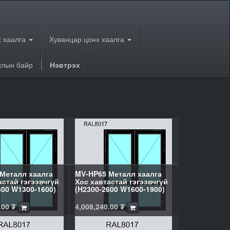
 хаалга
Хуванцар цонх хаалга
лын байр
Нэвтрэх
Металл хаалга
MV-HP65 Металл хаалга
астай гэгээвчгүй
Хос хавтастай гэгээвчгүй
300 W1300-1600)
(H2300-2600 W1600-1900)
.00
₮
4,008,240.00
₮