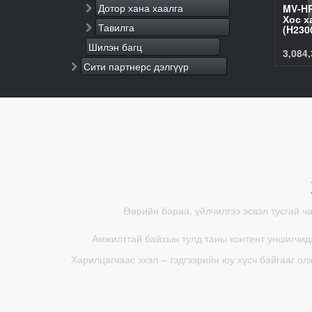
Дотор хана хаалга
MV-HP
Хос х
Тавилга
(H230
Шилэн багц
3,084,
Сити партнерс дэлгүүр
Өөрийн бараа, үйлчилгээ эсвэл тусгай ч
Амжилттай байхын тулд таны контент уншигчида
Харилцагчаас эхэл – тэдгээрийн юу хүсч байгааг ол