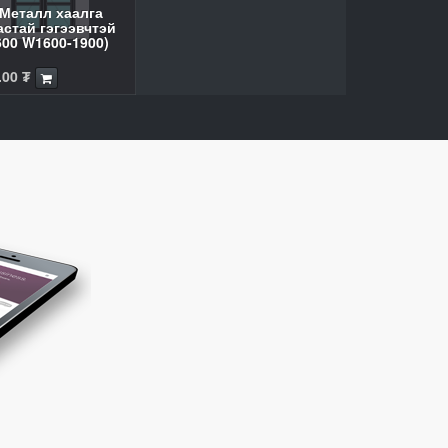
Металл хаалга
астай гэгээвчтэй
600 W1600-1900)
.00
₮