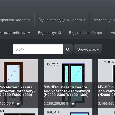
хэрэгцээт хаалга
Гадна фасад цонх хаалга
Металл цонх
Металл хийцлэл
Бидний тухай
Бидэнтэй холбогдох
Аж
Эрэмбэлэх
65 Металл хаалга
MV-HP65 Металл хаалга
MV-HP65 
автастай гэгээвчгүй
Хос хавтастай гэгээвчгүй
Хос хавт
0-2300 W800-1000)
(H2000-2300 W1100-1300)
(H2000-2
400.00
₮
2,266,200.00
₮
3,166,660