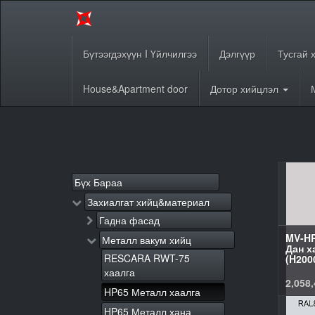
Бүтээгдэхүүн I Үйлчилгээ
Дэлгүүр
Тусгай 
House&Apartment door
Дотор хийцлэл
Бүх Бараа
Захиалгат хийц&материал
Гадна фасад
MV-HP
Металл вакум хийц
Дан х
RESCARA RWT-75
(H200
хаалга
2,058,
HP65 Металл хаалга
HP65 Металл хана