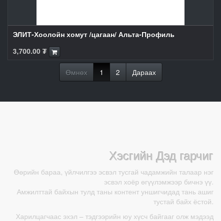
ЭЛИТ-Хоолойн хомут /цагаан/ Альта-Профиль
3,700.00
₮
Өмнөх
1
2
Дараах
Хэсгийн Дэд гарчиг
Өөрийн бараа, үйлчилгээ эсвэл тусгай чадамжийн талаар нэг
эсвэл хоёр өгүүлэмжээр бичнэ үү.
Амжилттай байхын тулд таны контент уншигчидад тань ашиг
тустай байх ёстой.
Харилцагчаас эхэл – тэдгээрийн юу хүсч байгааг олж мэдээд