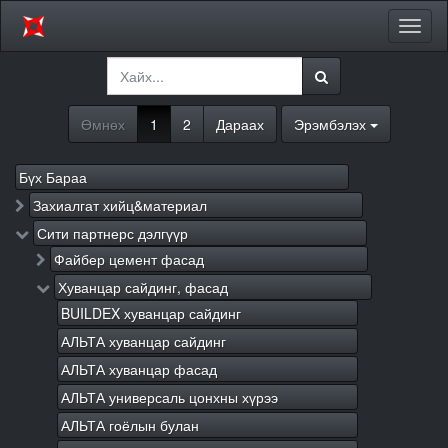
Цэсий
хураа
Өмнөх
1
2
Дараах
Эрэмбэлэх
Бүх Бараа
Захиалгат хийц&материал
Сити партнерс дэлгүүр
Файбер цемент фасад
Хуванцар сайдинг, фасад
BUILDEX хуванцар сайдинг
АЛЬТА хуванцар сайдинг
АЛЬТА хуванцар фасад
АЛЬТА универсаль цонхны хүрээ
АЛЬТА гоёлын булан