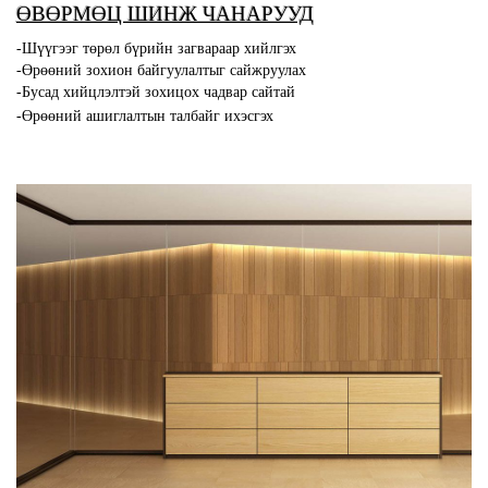
ӨВӨРМӨЦ ШИНЖ ЧАНАРУУД
-Шүүгээг төрөл бүрийн загвараар хийлгэх
-Өрөөний зохион байгуулалтыг сайжруулах
-Бусад хийцлэлтэй зохицох чадвар сайтай
-Өрөөний ашиглалтын талбайг ихэсгэх