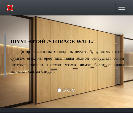
Цэсий
хураа
ШҮҮГЭЭТЭЙ /STORAGE WALL/
Дотор тасалгааны хананд нь шүүгээ буюу ажлын хэсэг
суулгаж өгөх нь өрөө тасалгааны зохион байгуулалт болон
интерьер загварт ихээхэн үзэмж чимэг болохоос гадна
ашиглалт сайтай байдаг..