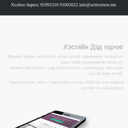
Холбоо барих; 91993310 91002022 info@activemon.mn
Хэсгийн Дэд гарчиг
Өөрийн бараа, үйлчилгээ эсвэл тусгай чадамжийн талаар нэг
эсвэл хоёр өгүүлэмжээр бичнэ үү.
Амжилттай байхын тулд таны контент уншигчидад тань ашиг
тустай байх ёстой.
Харилцагчаас эхэл – тэдгээрийн юу хүсч байгааг олж мэдээд
хүслийг нь гүйцэлдүүл.