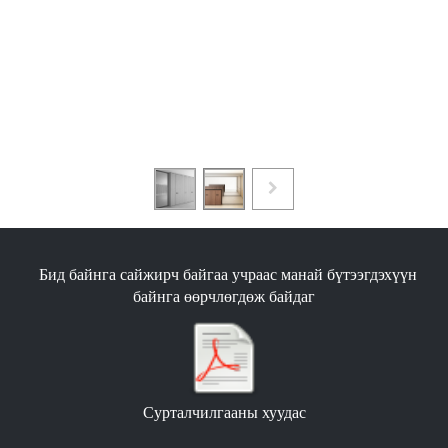
Бид байнга сайжирч байгаа учраас манай бүтээгдэхүүн
байнга өөрчлөгдөж байдаг
Сурталчилгааны хуудас