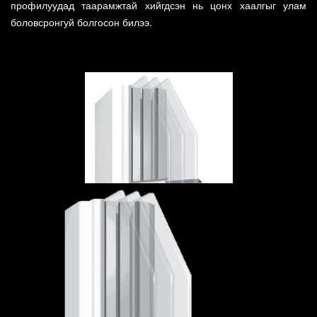
профилуудад таарамжтай хийгдсэн нь цонх хаалгыг улам
боловсронгуй болгосон билээ.