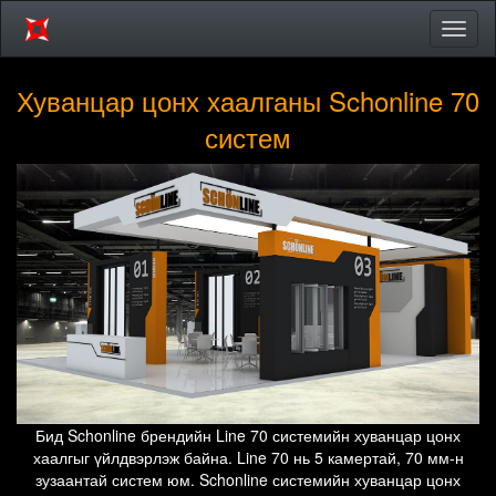
Цэсий
хураа
Хуванцар цонх хаалганы Schonline 70
систем
Бид Schonline брендийн Line 70 системийн хуванцар цонх
хаалгыг үйлдвэрлэж байна. Line 70 нь 5 камертай, 70 мм-н
зузаантай систем юм. Schonline системийн хуванцар цонх