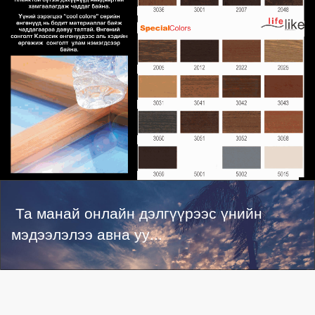
Та манай онлайн дэлгүүрээс үнийн
мэдээлэлээ авна уу...
Бүтээгдэхүүний үнийг эндээс харна уу...