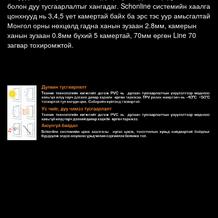
болон дуу тусгаарлалтыг хангадаг. Schonline системийн хаалга
цонхнууд нь 3,4,5 үет камертай байх ба эрс тэс уур амьсгалтай
Монгол орны нөхцөлд гадна ханын зузаан 2.8мм, камерын
ханын зузаан 0.8мм бүхий 5 камертай, 70мм өргөн Line 70
загвар тохиромжтой.