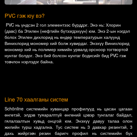
PVC гэж юу вэ?
PVC нь үндсэн 2 гол элементээс бүрддэг. Энэ нь: Хлорин
(давс) ба Этилен (нефтийн бүтээгдэхүүн) юм. Энэ 2-ын нэгдэл
болох Этилен дихлорид нь өндөр температурын халуунд
Винихлорид мономер хий болж хувирдаг. Энэхүү Винихлорид
мономер хий нь полимер химийн урвалд орсноор тогтвортой
нунтаг болдог. Энэ бий болсон нунтаг бодисийг бид PVC гэж
товчлон нэрлэдэг байна.
Line 70 хаалганы систем
Schönline системийн хуванцар профилууд нь цасан цагаан
өнгөтэй, элдэв туяаралтгүй өнгөний цэвэр тунгалаг байдал,
гялалзалтын хувьд онцгой юм. Энэхүү давуу талаа олон
жилийн турш хадгална. Тус систем нь 3 давхар резинтэй, 3
дахь жийргэвч резин баригч профил нь системийн бүх