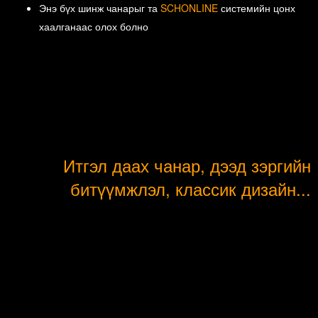
Энэ бүх шинж чанарыг та
SCHONLINE
системийн цонх
хаалганаас олох болно
Итгэл даах чанар, дээд зэргийн
битүүмжлэл, классик дизайн...