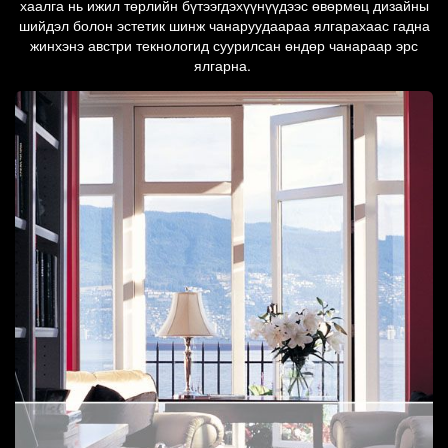
хаалга нь ижил төрлийн бүтээгдэхүүнүүдээс өвөрмөц дизайны
шийдэл болон эстетик шинж чанаруудаараа ялгарахаас гадна
жинхэнэ австри текнологид суурилсан өндөр чанараар эрс
ялгарна.