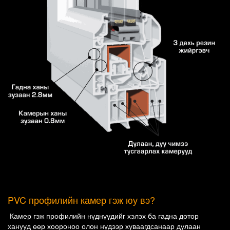
PVC профилийн камер гэж юу вэ?
Камер гэж профилийн нүднүүдийг хэлэх ба гадна дотор
ханууд өөр хоороноо олон нүдээр хуваагдсанаар дулаан