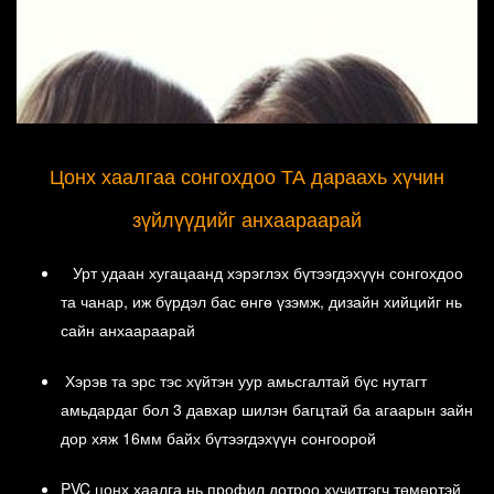
Цонх хаалгаа сонгохдоо ТА дараахь хүчин
зүйлүүдийг анхаараарай
Урт удаан хугацаанд хэрэглэх бүтээгдэхүүн сонгохдоо
та чанар, иж бүрдэл бас өнгө үзэмж, дизайн хийцийг нь
сайн анхаараарай
Хэрэв та эрс тэс хүйтэн уур амьсгалтай бүс нутагт
амьдардаг бол 3 давхар шилэн багцтай ба агаарын зайн
Хүсэл
дор хяж 16мм байх бүтээгдэхүүн сонгоорой
Бидний бодлоор айл гэрийн цонх хаалга өвөрмөц шийдэлтэй,
PVC цонх хаалга нь профил дотроо хүчитгэгч төмөртэй