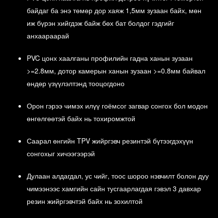
үнэхээр өнгө үзэмжтэй байх бүрэн боломжтой билээ. Иймд бид
өөрсдийн эрч хүч, дадлага туршлагыг он удаан жил таньд
байдаг ба энэ төмөр дор хаяж 1,5мм зузаан байх, мөн
үйлчлэх тэрхүү бүтээлд шингээхэд зориулсан.
иж бүрэн хийгдэж байж бөх бат болдог гэдгийг
Төсөөлөл
анхаараарай
Schonline систем нь таньд бүтээгдэхүүний өргөн сонголт санал
болгосноор танай гэрийн хаалга цонх түүний үзэмжийг нэмэх
PVC цонх хаалганы профилийн гадна ханын зузаан
салшгүй хэсэг болно.
>=2.8мм, дотор камерын ханын зузаан >=0.8мм байвал
өндөр үзүүлэлтэнд тооцогдоно
Төгөлдөршилт
Шилмэл түүхий эд ашиглаж бүтээгдсэн, өндөр чанартай иж
Орон гэрээ чимэх илүү гоёмсог загвар сонгох бол модон
бүрдэлээр тоноглогдсон Schonline системийн цонх хаалганууд
өнгөлгөөтэй байх нь тохиромжтой
маань он жил өнгөрөх тусам таньд чанарыг мэдрүүлж, ташаал
авчрах болно.
Сэтгэл ханамж
Саарал өнгийн TPV жийргэвч резинтэй бүтээгдэхүүн
сонгохыг хичээгээрэй
Schonline системийн бүтээгдэхүүн бүртээ мэргэжлийн өндөр ур
чадвар, олон жилийн дадлага туршлага шингээсэн
бүтээгдэхүүн байдаг. Та үнэхээр дулаан тусгаарлалт, дуу чимээ
Дулаан алдагдал, ус чийг, тоос шороо нэвчилт болон дуу
тусгаарлалтын гайхамшгийг эндээс мэдрэнэ.
чимээнээс хамгийн сайн тусгаарлагдая гэвэл 3 давхар
резин жийргэвчтэй байх нь зохилтой