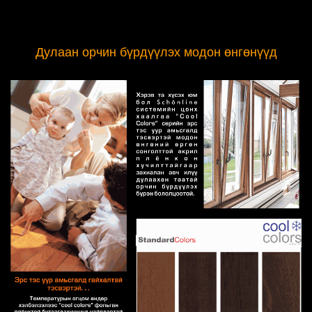
Дулаан орчин бүрдүүлэх модон өнгөнүүд