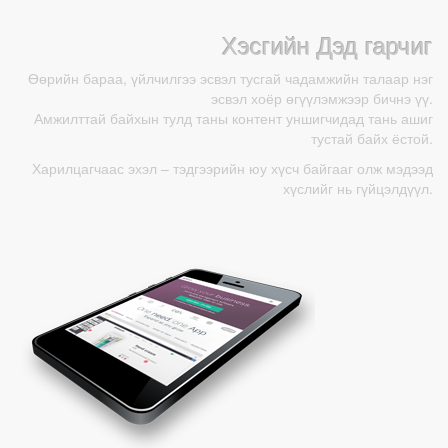
Хэсгийн Дэд гарчиг
Өөрийн бараа, үйлчилгээ эсвэл тусгай чадамжийн талаар нэг
эсвэл хоёр өгүүлэмжээр бичнэ үү.
Амжилттай байхын тулд таны контент уншигчидад тань ашиг
тустай байх ёстой.
Харилцагчаас эхэл – тэдгээрийн юу хүсч байгааг олж мэдээд
хүслийг нь гүйцэлдүүл.