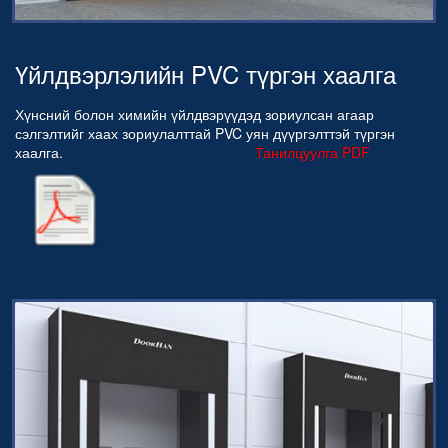
Үйлдвэрлэлийн PVC түргэн хаалга
Хүнсний болон химийн үйлдвэрүүдэд зориулсан агаар
сэлгэлтийг хаах зориулалттай PVC уян дүүргэлттэй түргэн
хаалга.
Танилцуулга PDF