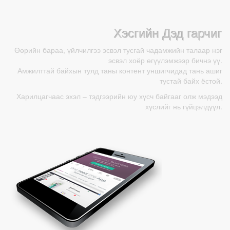
Хэсгийн Дэд гарчиг
Өөрийн бараа, үйлчилгээ эсвэл тусгай чадамжийн талаар нэг
эсвэл хоёр өгүүлэмжээр бичнэ үү.
Амжилттай байхын тулд таны контент уншигчидад тань ашиг
тустай байх ёстой.
Харилцагчаас эхэл – тэдгээрийн юу хүсч байгааг олж мэдээд
хүслийг нь гүйцэлдүүл.