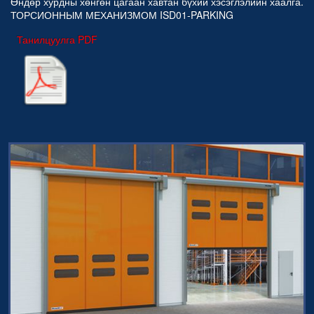
Өндөр хурдны хөнгөн цагаан хавтан бүхий хэсэглэлийн хаалга.
ТОРСИОННЫМ МЕХАНИЗМОМ ISD01-PARKING
Танилцуулга PDF