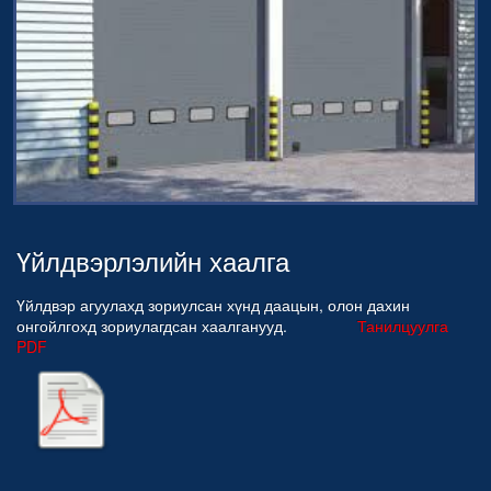
Үйлдвэрлэлийн хаалга
Үйлдвэр агуулахд зориулсан хүнд даацын, олон дахин
онгойлгохд зориулагдсан хаалганууд.
Танилцуулга
PDF