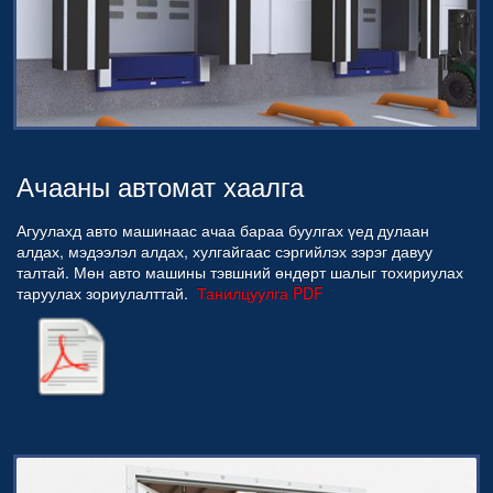
Ачааны автомат хаалга
Агуулахд авто машинаас ачаа бараа буулгах үед дулаан
алдах, мэдээлэл алдах, хулгайгаас сэргийлэх зэрэг давуу
талтай. Мөн авто машины тэвшний өндөрт шалыг тохириулах
таруулах зориулалттай.
Танилцуулга PDF