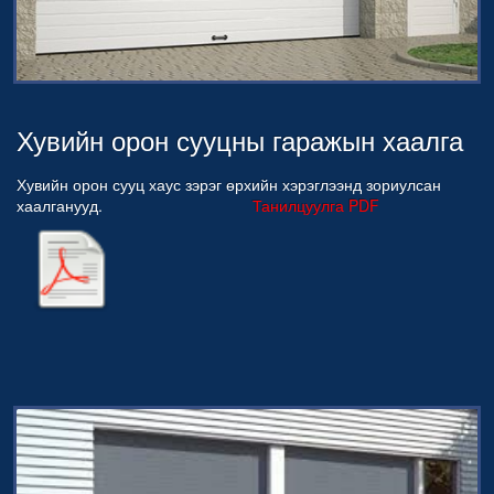
Хувийн орон сууцны гаражын хаалга
Хувийн орон сууц хаус зэрэг өрхийн хэрэглээнд зориулсан
хаалганууд.
Танилцуулга PDF