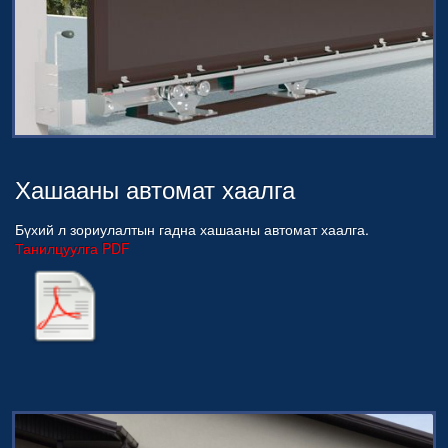
Хашааны автомат хаалга
Бүхий л зориулалтын гадна хашааны автомат хаалга.
Танилцуулга PDF