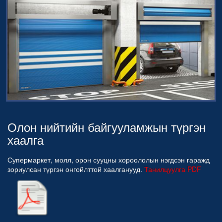
Олон нийтийн байгууламжын түргэн
хаалга
Супермаркет, молл, орон сууцны хороололын нэгдсэн гаражд
зориулсан түргэн онгойлттой хаалганууд.
Танилцуулга PDF