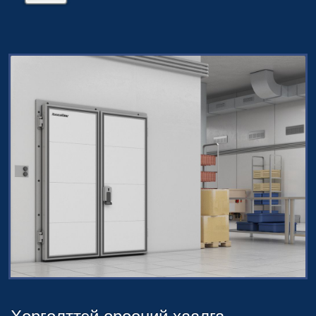
Хөргөлттэй өрөөний хаалга