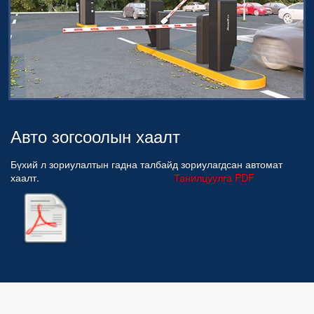
Авто зогсоолын хаалт
Бүхий л зориулалтын гадна талбайд зориулагдсан автомат
хаалт.
Танилцуулга PDF