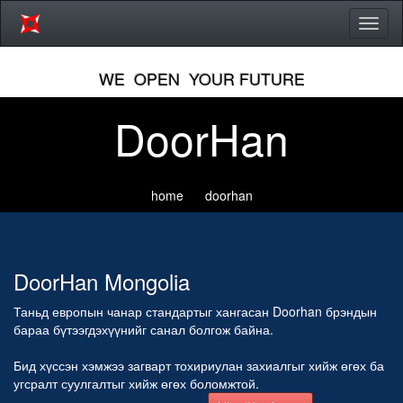
Цэсий
хураа
WE OPEN YOUR FUTURE
DoorHan
home doorhan
DoorHan Mongolia
Таньд европын чанар стандартыг хангасан Doorhan брэндын
бараа бүтээгдэхүүнийг санал болгож байна.
Бид хүссэн хэмжээ загварт тохириулан захиалгыг хийж өгөх ба
угсралт суулгалтыг хийж өгөх боломжтой.