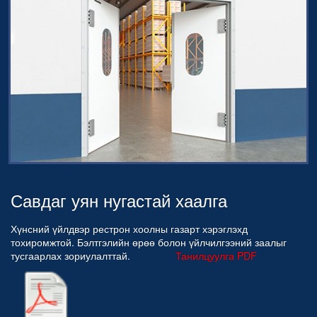
Савдаг уян нугастай хаалга
Хүнсний үйлдвэр рестрон хоолны газарт хэрэглэхд
тохиромжтой. Бэлтгэлийн өрөө болон үйлчилгээний заалыг
тусгаарлах зориулалттай.
Танилцуулга PDF