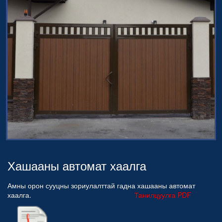
Хашааны автомат хаалга
Амны орон сууцны зориулалттай гадна хашааны автомат
хаалга.
Танилцуулга PDF