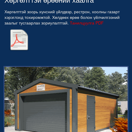
Хөргөлттэй зоорь хүнсний үйлдвэр, рестрон, хоолны газарт
хэрэглэхд тохиромжтой. Хөлдөөх өрөө болон үйлчилгээний
заалыг тусгаарлах зориулалттай.
Танилцуулга PDF