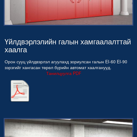
Үйлдвэрлэлийн галын хамгаалалттай
хаалга
Орон сууц үйлдвэрлэл агуулахд зориулсан галын EI-60 EI-90
зэрэгийг хангасан төрөл бүрийн автомат хаалганууд.
Танилцуулга PDF