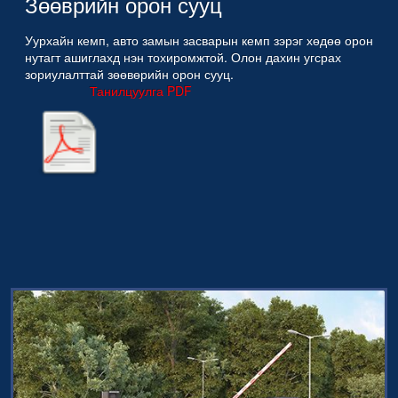
Зөөврийн орон сууц
Уурхайн кемп, авто замын засварын кемп зэрэг хөдөө орон
нутагт ашиглахд нэн тохиромжтой. Олон дахин угсрах
зориулалттай зөөвөрийн орон сууц.
Танилцуулга PDF