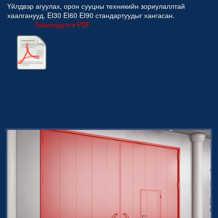
Үйлдвэр агуулах, орон сууцны техникийн зориулаллтай
хаалганууд. EI30 EI60 EI90 стандартуудыг хангасан.
Танилцуулга PDF