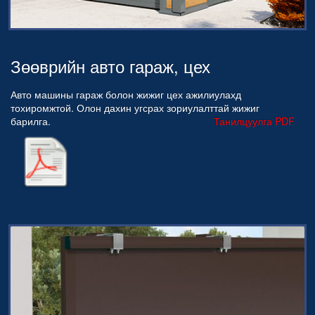
Зөөврийн авто гараж, цех
Авто машины гараж болон жижиг цех ажилиулахд
тохиромжтой. Олон дахин угсрах зориулалттай жижиг
барилга.
Танилцуулга PDF