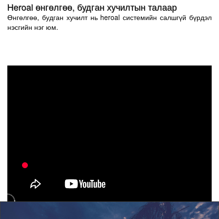
Heroal өнгөлгөө, будган хучилтын талаар
Өнгөлгөө, будган хучилт нь heroal системийн салшгүй бүрдэл
нэсгийн нэг юм.
Энэ хүрээнд Heroal нь системийн оновчтой зочицолдлогоог
хангаж цонх хаалга, фасад, эвхэгддэг болон хуулидаг хаалт,
жалюз г.м. бүхий л хүрээг хамруулж чадсан билээ.
Heroal систем нь өнгөлгөө будган хучилтны өөрийн
технологийг хөгжүүлсэн бөгөөд хуурай будгийн HWR үелэн
будалтны өндөр үр дүнд хүрсэн юм. GSB Premium - Beschicher,
Qualcoat Gutsiegel зэрэг албан ёсны шагналууд нь бидний тус
салбарт эзлэх байр суурийг илтгэх биз ээ.
Хуурай будган хучилтаас гадна Heroal өөрийн хэрэглэгчиддээ
Элоксал хучилт болон гоёлын Ламинатан хучилтыг санал
болгодог.
Heroal системийн өнгөлгөө будган хучилтын зохицолдлогоог
оновчтой хийснээр түншүүддээ бүтээгдэхүүн үйлдвэрлэл,
нийлүүлэлтийг богино хугацаанд хийж өгөх боломж бүрдсэн
юм.