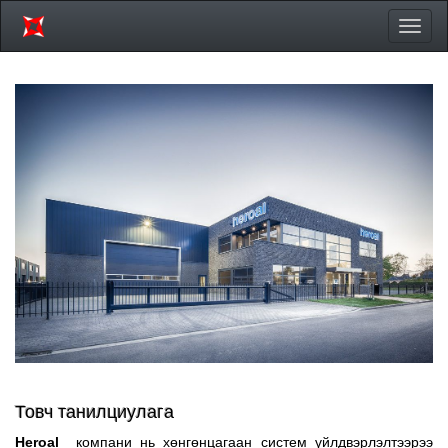
Цэсий
хураа
Товч танилциулага
Heroal
компани нь хөнгөнцагаан систем үйлдвэрлэлтээрээ