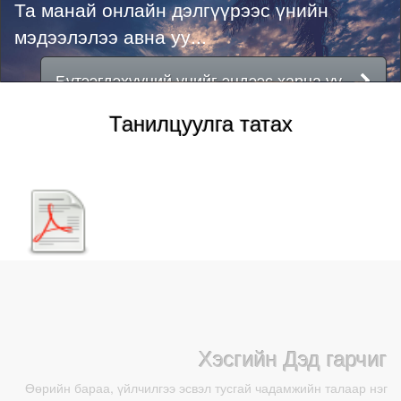
Та манай онлайн дэлгүүрээс үнийн
мэдээлэлээ авна уу...
Бүтээгдэхүүний үнийг эндээс харна уу...
Танилцуулга татах
Хэсгийн Дэд гарчиг
Өөрийн бараа, үйлчилгээ эсвэл тусгай чадамжийн талаар нэг