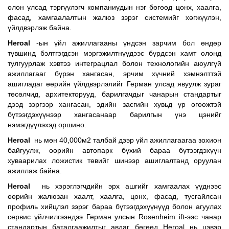
олон улсад тэргүүлэгч компаниудын нэг бөгөөд цонх, хаалга,
фасад, хамгаалалтын жалюз зэрэг системийг хөгжүүлэн,
үйлдвэрлэж байна.
Heroal
-ын үйл ажиллагааны үндсэн зарчим бол өндөр
түвшинд бэлтгэгдсэн мэргэжилтнүүдээс бүрдсэн хамт олонд
тулгуурлаж хэвтээ интеграцлал болон технологийн аюулгүй
ажиллагааг бүрэн хангасан, эрчим хүчний хэмнэлттэй
ашигладаг өөрийн үйлдвэрлэлийг Герман улсад явуулж зураг
төсөлчид, архитекторууд, барилгачдыг чанарын стандартыг
дээд зэргээр хангасан, эдийн засгийн хувьд үр өгөөжтэй
бүтээгдэхүүнээр хангасанаар барилгын үнэ цэнийг
нэмэгдүүлэхэд оршино.
Heroal
нь мөн 40,000м2 талбай дээр үйл ажиллагаагаа зохион
байгуулж, өөрийн автопарк бүхий бараа бүтээгдэхүүн
хуваарилах ложистик төвийг шинээр ашиглалтанд оруулан
ажиллаж байна.
Heroal
нь хэрэглэгчдийн эрх ашгийг хамгаалах үүднээс
өөрийн жалюзан хаалт, хаалга, цонх, фасад, тусгайлсан
профиль хийцлэл зэрэг бараа бүтээгдэхүүнүүд болон агуулах
сервис үйлчилгээндээ Герман улсын Rosenheim ift-ээс чанар
стандартын баталгаажилтыг авдаг бөгөөд Heroal нь цэвэр