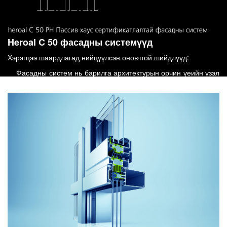
Heroal C 50 фасадны системүүд
Хэрэгцээ шаардлагад нийцүүлсэн оновчтой шийдлүүд:
Фасадны систем нь барилга архитектурын орчин үеийн үзэл
баритлалыг амьдралд хэрэгжүүлэхэд өргөн боломж бололцоог
нээж өгсөн билээ.
Heroal C 50 фасадны систем нь арчитектуруудад, барилгын
зураг төсөл боловсруулагчид болон гүйцэтгэгчдэд төгс шийдэл
гаргах боломж бүрдүүлж чадсан. Харилцан уялдаатай, олон
хувилбарт эд ангиудын бүрдэл нь Heroal системийн олон
давуу талууд болон уян хатан байдлыг бий болгодог. Уг систем
нь дизайн, харагдацын хувь өнгө үзэмжтэйгээс гадна хэрэглээ,
ажиллагааны хувьд найдвартай, амьдралд туршигдсан систем
юм. Heroal С 50 фасадны системийн уг үндэс нь конструкцийн
нэгдмэл төвлөрөлд оршдог.
Бид энэ хүрээнд (Heroal C 50) Фасадны олон хувилбарт
шийдэлтэй систем, (Heroal C 50 ID) Загварлаг ган хийцтэй
фасадны систем, (Heroal C 50 HI) Өндөр дулаан