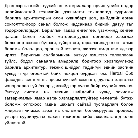
Дээд зэрэглэлийн түүхий эд материалаар орчин үеийн өндөр
нарийвчлалтай техникийн дэвшилтэт технологид суурилан
барилга архитектурын олон хувилбарт цогц шийдлийг өргөн
сонголттойгоор санал болгож чадсанаар бидний давуу тал
тодорхойлогддог. Барилгын гадар өнгөлгөө, үзэмжинд хөнгөн
цагаан болон холбох материалуудыг өргөнөөр хэрэглэх
болсноор зохион бүтээгч, гүйцэтгэгч, гэрээлэгчдэд олон талын
боломж бололцоо, орон зай нээгдэж, жилээс жилд нэмэгдсээр
ирлээ. Барилгын салбарынхан энэхүү жишгээр төлөвлөсөн
зүйлс, бодол санаагаа амьдралд бодитоор хэрэгжүүлэхэд
барилга архитектур, текник шийдэл төдийгүй эдийн засгийн
хувьд ч үр өгөөжтэй байх нөхцөл бүрдсэн юм. Heroal C50
фасадны систем нь эрчим хүчний хэмнэлт, дулаан хадгалах
чанараараа зүй ёсоор дэлхийд тэргүүлэх байр суурийг эзэлнэ.
Энэхүү систем нь техник шийдлийн хувьд зохиомж
загварчлалын ямар нэгэн хязгаарлалтгүйгээр чөлөөтэй бүтээх
боломж олгохоос гадна шахалт сайтай тусгаарлагч болон
жийргэвч чигжээс зэрэг нь системийг боловсруулах процесс,
угсарч суурилуулах дахин тохиргоо хийх ажиллагаанд олон
үйлдэлтэй.