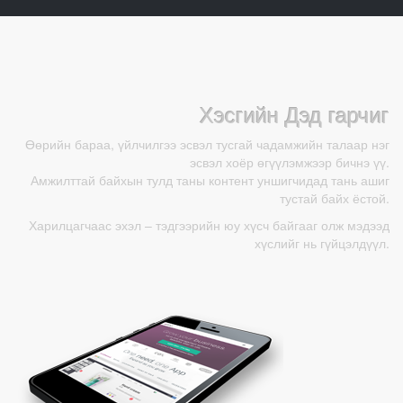
Хэсгийн Дэд гарчиг
Өөрийн бараа, үйлчилгээ эсвэл тусгай чадамжийн талаар нэг
эсвэл хоёр өгүүлэмжээр бичнэ үү.
Амжилттай байхын тулд таны контент уншигчидад тань ашиг
тустай байх ёстой.
Харилцагчаас эхэл – тэдгээрийн юу хүсч байгааг олж мэдээд
хүслийг нь гүйцэлдүүл.