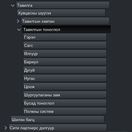
Тавилга
Хувцасны шүүгээ
Тавилгын хавтан
Тавилгын тоноглол
Гэрэл
Сагс
Өлгүүр
Бариул
Дугуй
Нугас
Цоож
Шургуулаганы зам
Бусад тоноглол
Полкны систем
Шилэн багц
Сити партнерс дэлгүүр