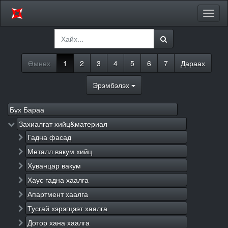
Цэсий
хураа
Өмнөх
1
2
3
4
5
6
7
Дараах
Эрэмбэлэх
Бүх Бараа
Захиалгат хийц&материал
Гадна фасад
Металл вакум хийц
Хуванцар вакум
Хаус гадна хаалга
Апартмент хаалга
Тусгай хэрэгцээт хаалга
Дотор хана хаалга