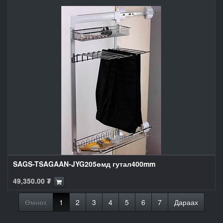
SAGS-TSAGAAN-JYG205өмд гутал400mm
49,350.00
₮
Өмнөх
1
2
3
4
5
6
7
Дараах