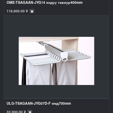
OME-TSAGAAN-JYG14 индүү тавиур400mm
118,800.00
₮
ULG-TSAGAAN-JYG07D-F өмд700mm
32,000.00
₮