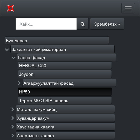
Цэсий
хураа
Эрэмбэлэх
Бүх Бараа
Захиалгат хийц&материал
Гадна фасад
HEROAL C50
Joydon
Агааржуулалттай фасад
HP50
Термо MGO SIP панель
Металл вакум хийц
Хуванцар вакум
Хаус гадна хаалга
Апартмент хаалга