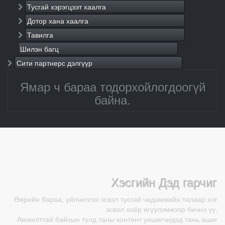
Тусгай хэрэгцээт хаалга
Дотор хана хаалга
Тавилга
Шилэн багц
Сити партнерс дэлгүүр
Ямар ч бараа тодорхойлогдоогүй
байна.
Хэсгийн Дэд гарчиг
Өөрийн бараа, үйлчилгээ эсвэл тусгай чадамжийн талаар нэг
эсвэл хоёр өгүүлэмжээр бичнэ үү.
Амжилттай байхын тулд таны контент уншигчидад тань ашиг