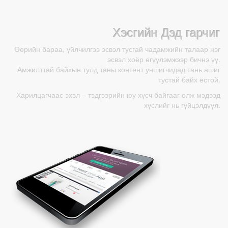
Хэсгийн Дэд гарчиг
Өөрийн бараа, үйлчилгээ эсвэл тусгай чадамжийн талаар нэг
эсвэл хоёр өгүүлэмжээр бичнэ үү.
Амжилттай байхын тулд таны контент уншигчидад тань ашиг
тустай байх ёстой.
Харилцагчаас эхэл – тэдгээрийн юу хүсч байгааг олж мэдээд
хүслийг нь гүйцэлдүүл.