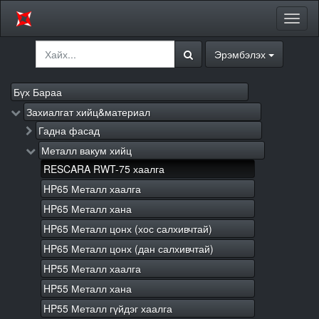
Цэсий
хураа
Эрэмбэлэх
Бүх Бараа
Захиалгат хийц&материал
Гадна фасад
Металл вакум хийц
RESCARA RWT-75 хаалга
HP65 Металл хаалга
HP65 Металл хана
HP65 Металл цонх (хос салхивчтай)
HP65 Металл цонх (дан салхивчтай)
HP55 Металл хаалга
HP55 Металл хана
HP55 Металл гүйдэг хаалга