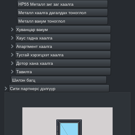
HP55 Металл зиг заг хаалга
Металл хаалга дагалдах тоноглол
Металл вакум тоноглол
Хуванцар вакум
Хаус гадна хаалга
Апартмент хаалга
Тусгай хэрэгцээт хаалга
Дотор хана хаалга
Тавилга
Шилэн багц
Сити партнерс дэлгүүр