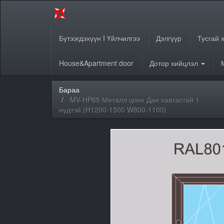
Бүтээгдэхүүн I Үйлчилгээ
Дэлгүүр
Тусгай 
House&Apartment door
Дотор хийцлэл
Бараа
MV-HP65 Металл цонх Дан хавтастай 1
нүдтэй (H1200-1500 W800-1100)