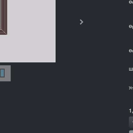
Ө
Дараачийн
Ө
Ө
Ш
У
1