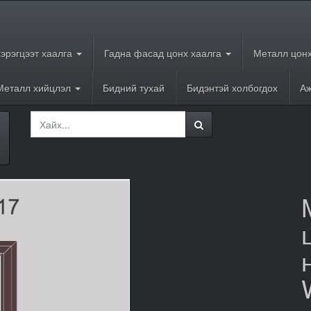
хэрэгцээт хаалга
Гадна фасад цонх хаалга
Металл цонх
Металл хийцлэл
Бидний тухай
Бидэнтэй холбогдох
Аж