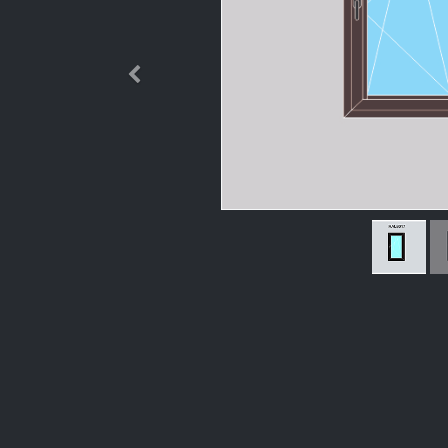
Өмнөх