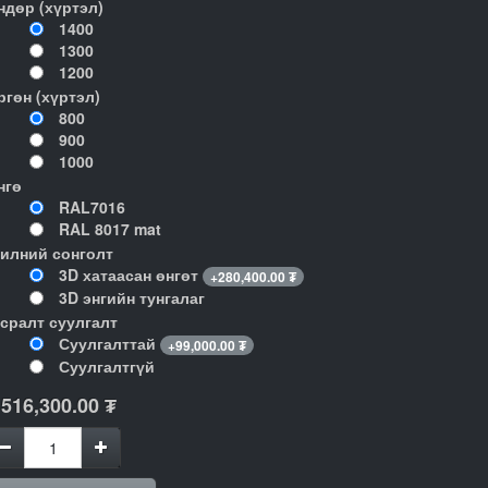
ндөр (хүртэл)
1400
1300
1200
ргөн (хүртэл)
800
900
1000
нгө
RAL7016
RAL 8017 mat
илний сонголт
3D хатаасан өнгөт
+
280,400.00
₮
3D энгийн тунгалаг
гсралт суулгалт
Суулгалттай
+
99,000.00
₮
Суулгалтгүй
,516,300.00
₮