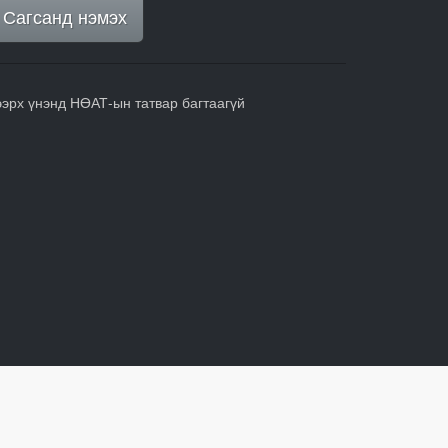
Сагсанд нэмэх
ээрх үнэнд НӨАТ-ын татвар багтаагүй