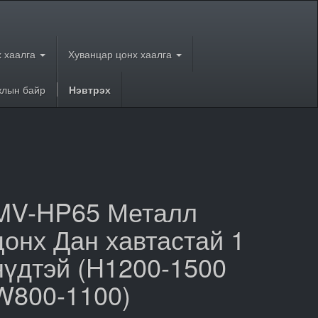
 хаалга
Хуванцар цонх хаалга
лын байр
Нэвтрэх
MV-HP65 Металл
цонх Дан хавтастай 1
нүдтэй (H1200-1500
W800-1100)