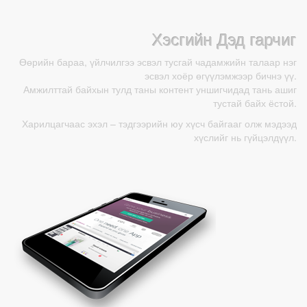
Хэсгийн Дэд гарчиг
Өөрийн бараа, үйлчилгээ эсвэл тусгай чадамжийн талаар нэг
эсвэл хоёр өгүүлэмжээр бичнэ үү.
Амжилттай байхын тулд таны контент уншигчидад тань ашиг
тустай байх ёстой.
Харилцагчаас эхэл – тэдгээрийн юу хүсч байгааг олж мэдээд
хүслийг нь гүйцэлдүүл.