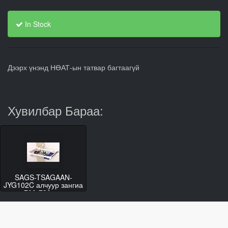
In Stock
Дээрх үнэнд НӨАТ-ын татвар багтаагүй
Хувилбар Бараа:
SAGS-TSAGAAN-
JYG102C алчуур зангиа
700-780mm