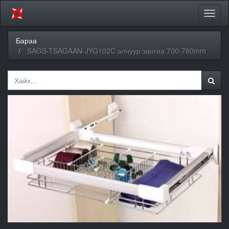
Цэсий
хураа
Бараа
SAGS-TSAGAAN-JYG102C алчуур зангиа 700-780mm