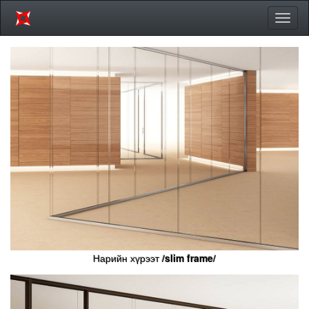
Цэсий
хураа
Нарийн хүрээт
/slim frame/