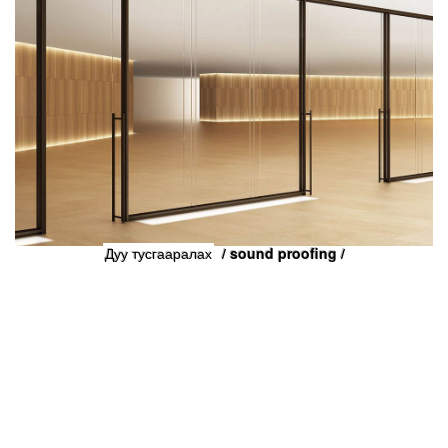
Дуу тусгааралах
/ sound proofing
/