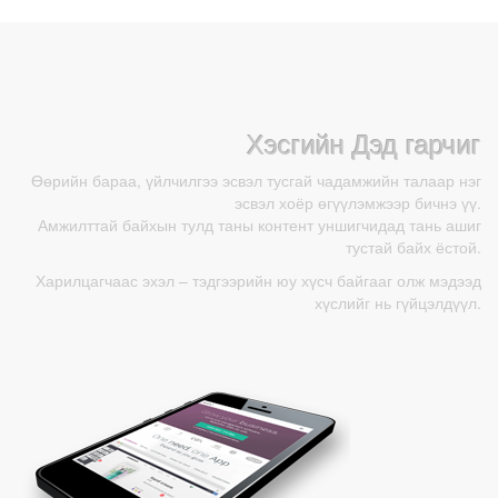
Хэсгийн Дэд гарчиг
Модон өнгөлгөөт /
solid wall/
Өөрийн бараа, үйлчилгээ эсвэл тусгай чадамжийн талаар нэг
эсвэл хоёр өгүүлэмжээр бичнэ үү.
Амжилттай байхын тулд таны контент уншигчидад тань ашиг
тустай байх ёстой.
Харилцагчаас эхэл – тэдгээрийн юу хүсч байгааг олж мэдээд
хүслийг нь гүйцэлдүүл.