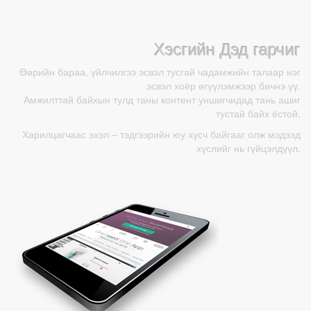
Хэсгийн Дэд гарчиг
Өөрийн бараа, үйлчилгээ эсвэл тусгай чадамжийн талаар нэг
эсвэл хоёр өгүүлэмжээр бичнэ үү.
Амжилттай байхын тулд таны контент уншигчидад тань ашиг
тустай байх ёстой.
Харилцагчаас эхэл – тэдгээрийн юу хүсч байгааг олж мэдээд
хүслийг нь гүйцэлдүүл.