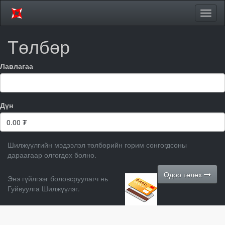
Цэсий
хураа
Төлбөр
Лавлагаа
Дүн
0.00
₮
Шилжүүлгийн мэдээлэл төлбөрийн горим сонгогдсоны
дараагаар олгогдох болно.
Одоо төлөх
Энэ гүйлгээг боловсруулагч нь
Гуйвуулга Шилжүүлэг.