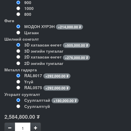
900
1000
800
Өнгө
МОДОН ХҮРЭН
+
214,000.00
₮
Цагаан
Шилний сонголт
3D хатаасан өнгөт
+
505,000.00
₮
3D энгийн тунгалаг
2D хатаасан өнгөт
+
276,000.00
₮
2D энгийн тунгалаг
Металл гадарга
RAL8017
+
292,000.00
₮
Үгүй
RAL0575
+
292,000.00
₮
Угсралт суулгалт
Суулгалттай
+
180,000.00
₮
Суулгалтгүй
2,584,800.00
₮