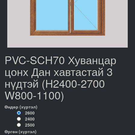
PVC-SCH70 Хуванцар
цонх Дан хавтастай 3
нүдтэй (H2400-2700
W800-1100)
Өндөр (хүртэл)
2600
2400
2500
Өргөн (хүртэл)