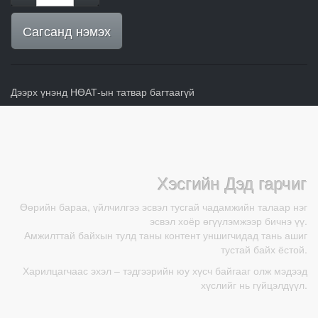
Сагсанд нэмэх
Дээрх үнэнд НӨАТ-ын татвар багтаагүй
Хэсгийн Дэд гарчиг
Өөрийн бараа, үйлчилгээ эсвэл тусгай чадамжийн талаар нэг
эсвэл хоёр өгүүлэмжээр бичнэ үү.
Амжилттай байхын тулд таны контент уншигчидад тань ашиг
тустай байх ёстой.
Харилцагчаас эхэл – тэдгээрийн юу хүсч байгааг олж мэдээд
хүслийг нь гүйцэлдүүл.