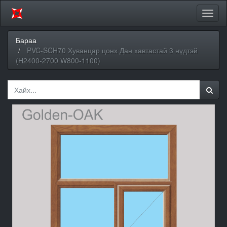
Цэсий
хураа
Бараа
PVC-SCH70 Хуванцар цонх Дан хавтастай 3 нүдтэй
(H2400-2700 W800-1100)