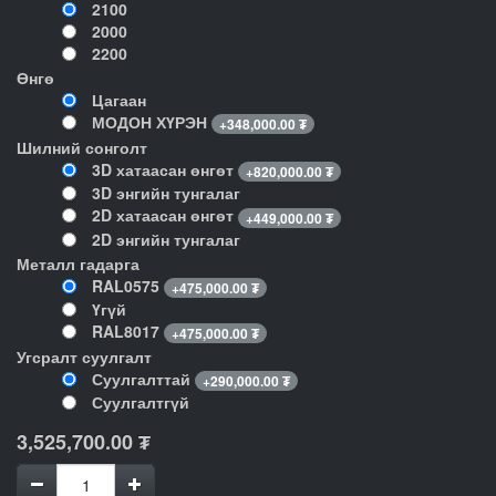
2100
2000
2200
Өнгө
Цагаан
МОДОН ХҮРЭН
+
348,000.00
₮
Шилний сонголт
3D хатаасан өнгөт
+
820,000.00
₮
3D энгийн тунгалаг
2D хатаасан өнгөт
+
449,000.00
₮
2D энгийн тунгалаг
Металл гадарга
RAL0575
+
475,000.00
₮
Үгүй
RAL8017
+
475,000.00
₮
Угсралт суулгалт
Суулгалттай
+
290,000.00
₮
Суулгалтгүй
3,525,700.00
₮