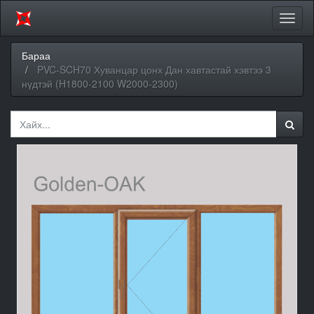
Цэсий
хураа
Бараа
PVC-SCH70 Хуванцар цонх Дан хавтастай хэвтээ 3
нүдтэй (H1800-2100 W2000-2300)