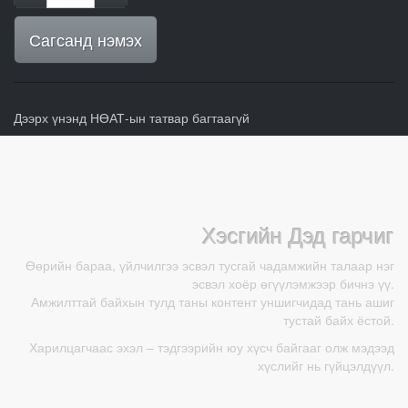
Сагсанд нэмэх
Дээрх үнэнд НӨАТ-ын татвар багтаагүй
Хэсгийн Дэд гарчиг
Өөрийн бараа, үйлчилгээ эсвэл тусгай чадамжийн талаар нэг
эсвэл хоёр өгүүлэмжээр бичнэ үү.
Амжилттай байхын тулд таны контент уншигчидад тань ашиг
тустай байх ёстой.
Харилцагчаас эхэл – тэдгээрийн юу хүсч байгааг олж мэдээд
хүслийг нь гүйцэлдүүл.