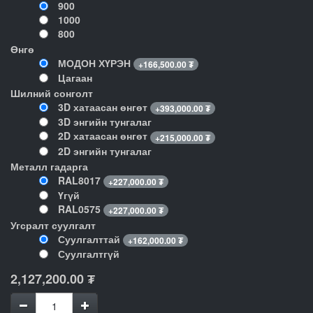
900
1000
800
Өнгө
МОДОН ХҮРЭН
+
166,500.00
₮
Цагаан
Шилний сонголт
3D хатаасан өнгөт
+
393,000.00
₮
3D энгийн тунгалаг
2D хатаасан өнгөт
+
215,000.00
₮
2D энгийн тунгалаг
Металл гадарга
RAL8017
+
227,000.00
₮
Үгүй
RAL0575
+
227,000.00
₮
Угсралт суулгалт
Суулгалттай
+
162,000.00
₮
Суулгалтгүй
2,127,200.00
₮