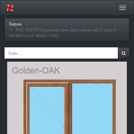
Цэсий
хураа
Бараа
PVC-SCH70 Хуванцар цонх Дан хавтастай 2 нүдтэй
(H1800-2100 W800-1100)