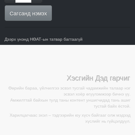
Сагсанд нэмэх
Дээрх үнэнд НӨАТ-ын татвар багтаагүй
Хэсгийн Дэд гарчиг
Өөрийн бараа, үйлчилгээ эсвэл тусгай чадамжийн талаар нэг
эсвэл хоёр өгүүлэмжээр бичнэ үү.
Амжилттай байхын тулд таны контент уншигчидад тань ашиг
тустай байх ёстой.
Харилцагчаас эхэл – тэдгээрийн юу хүсч байгааг олж мэдээд
хүслийг нь гүйцэлдүүл.