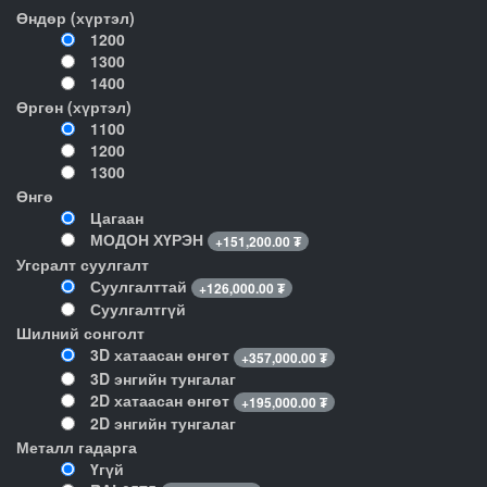
Өндөр (хүртэл)
1200
1300
1400
Өргөн (хүртэл)
1100
1200
1300
Өнгө
Цагаан
МОДОН ХҮРЭН
+
151,200.00
₮
Угсралт суулгалт
Суулгалттай
+
126,000.00
₮
Суулгалтгүй
Шилний сонголт
3D хатаасан өнгөт
+
357,000.00
₮
3D энгийн тунгалаг
2D хатаасан өнгөт
+
195,000.00
₮
2D энгийн тунгалаг
Металл гадарга
Үгүй