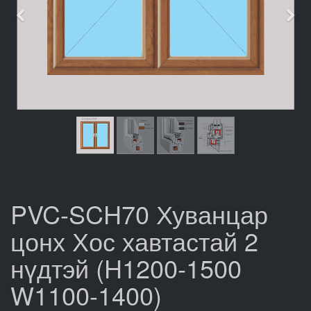
Өмнөх
Дар
PVC-SCH70 Хуванцар
цонх Хос хавтастай 2
нүдтэй (H1200-1500
W1100-1400)