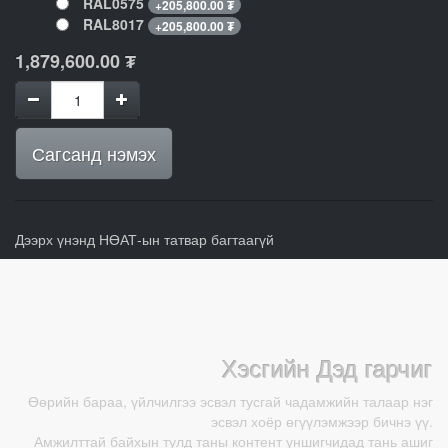
RAL0575
+
205,800.00
₮
RAL8017
+
205,800.00
₮
1,879,600.00
₮
Сагсанд нэмэх
Дээрх үнэнд НӨАТ-ын татвар багтаагүй
Хэсгийн Дэд гарчиг
Өөрийн бараа, үйлчилгээ эсвэл тусгай чадамжийн талаар нэг
эсвэл хоёр өгүүлэмжээр бичнэ үү.
Амжилттай байхын тулд таны контент уншигчидад тань ашиг