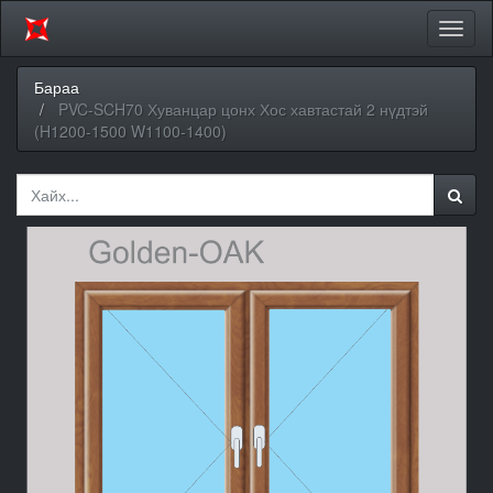
Цэсий
хураа
Бараа
PVC-SCH70 Хуванцар цонх Хос хавтастай 2 нүдтэй
(H1200-1500 W1100-1400)