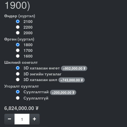
1900)
Өндөр (хүртэл)
2100
2200
2000
Өргөн (хүртэл)
1800
1700
1600
Шилний сонголт
3D хатаасан өнгөт
+
952,000.00
₮
3D энгийн тунгалаг
3D хатаасан шил
+
743,000.00
₮
Угсралт суулгалт
Суулгалттай
+
200,000.00
₮
Суулгалтгүй
6,824,000.00
₮