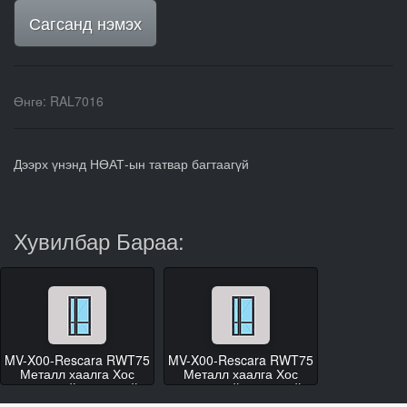
Сагсанд нэмэх
Өнгө
:
RAL7016
Дээрх үнэнд НӨАТ-ын татвар багтаагүй
Хувилбар Бараа:
MV-X00-Rescara RWT75
MV-X00-Rescara RWT75
Металл хаалга Хос
Металл хаалга Хос
хавтастай гэгээвчгүй
хавтастай гэгээвчгүй
(H2000-2300 W1100-
(H2000-2300 W1300-