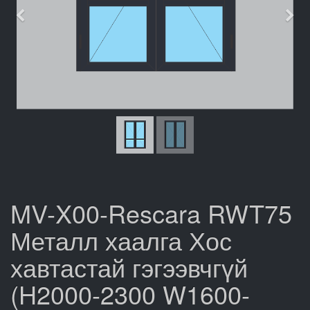
Өмнөх
Дар
MV-X00-Rescara RWT75
Металл хаалга Хос
хавтастай гэгээвчгүй
(H2000-2300 W1600-