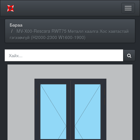
Цэсий
хураа
Бараа
MV-X00-Rescara RWT75 Металл хаалга Хос хавтастай
гэгээвчгүй (H2000-2300 W1600-1900)