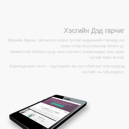
1300)
1600)
Хэсгийн Дэд гарчиг
Өөрийн бараа, үйлчилгээ эсвэл тусгай чадамжийн талаар нэг
эсвэл хоёр өгүүлэмжээр бичнэ үү.
Амжилттай байхын тулд таны контент уншигчидад тань ашиг
тустай байх ёстой.
Харилцагчаас эхэл – тэдгээрийн юу хүсч байгааг олж мэдээд
хүслийг нь гүйцэлдүүл.