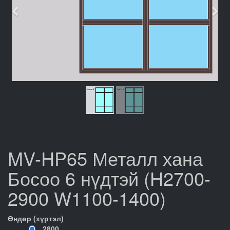
Өмнөх
Дар
MV-HP65 Металл хана
Босоо 6 нүдтэй (H2700-
2900 W1100-1400)
Өндөр (хүртэл)
2800