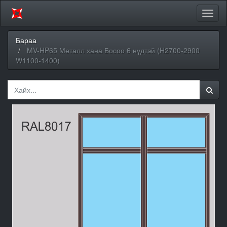
Цэсий
хураа
Бараа
MV-HP65 Металл хана Босоо 6 нүдтэй (H2700-2900
W1100-1400)