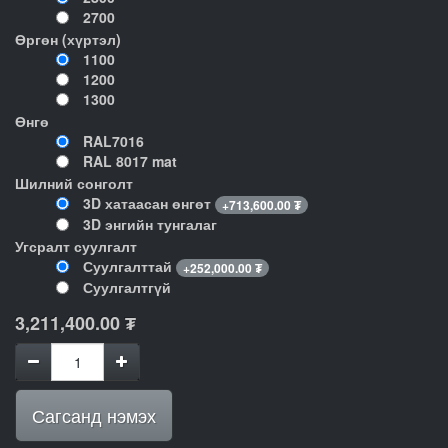
2700
Өргөн (хүртэл)
1100
1200
1300
Өнгө
RAL7016
RAL 8017 mat
Шилний сонголт
3D хатаасан өнгөт
+
713,600.00
₮
3D энгийн тунгалаг
Угсралт суулгалт
Суулгалттай
+
252,000.00
₮
Суулгалтгүй
3,211,400.00
₮
Сагсанд нэмэх