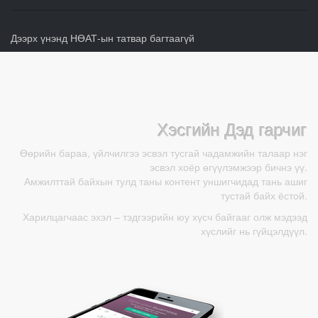
Дээрх үнэнд НӨАТ-ын татвар багтаагүй
Хэсгийн Дэд гарчиг
Өөрийн бараа, үйлчилгээ эсвэл тусгай чадамжийн талаар нэг
эсвэл хоёр өгүүлэмжээр бичнэ үү.
Амжилттай байхын тулд таны контент уншигчидад тань ашиг
тустай байх ёстой.
Харилцагчаас эхэл – тэдгээрийн юу хүсч байгааг олж мэдээд
хүслийг нь гүйцэлдүүл.