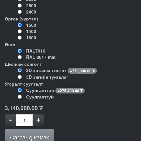
2500
2400
Өргөн (хүртэл)
1500
1400
1600
Өнгө
RAL7016
RAL 8017 mat
Шилний сонголт
3D хатаасан өнгөт
+
779,900.00
₮
3D энгийн тунгалаг
Угсралт суулгалт
Суулгалттай
+
275,400.00
₮
Суулгалтгүй
3,140,900.00
₮
Сагсанд нэмэх