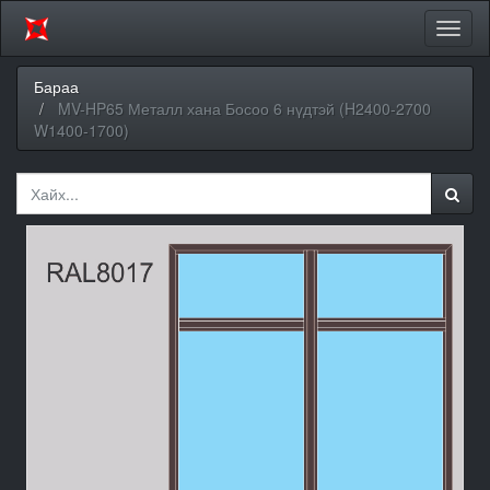
Цэсий
хураа
Бараа
MV-HP65 Металл хана Босоо 6 нүдтэй (H2400-2700
W1400-1700)