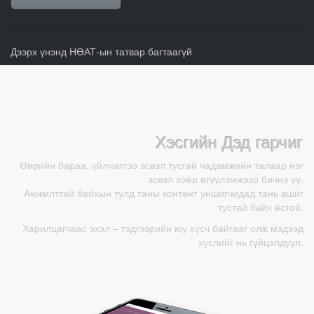
Дээрх үнэнд НӨАТ-ын татвар багтаагүй
Хэсгийн Дэд гарчиг
Өөрийн бараа, үйлчилгээ эсвэл тусгай чадамжийн талаар нэг
эсвэл хоёр өгүүлэмжээр бичнэ үү.
Амжилттай байхын тулд таны контент уншигчидад тань ашиг
тустай байх ёстой.
Харилцагчаас эхэл – тэдгээрийн юу хүсч байгааг олж мэдээд
хүслийг нь гүйцэлдүүл.