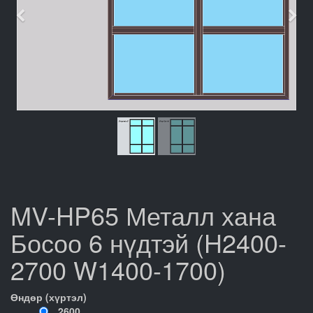
Өмнөх
Дар
MV-HP65 Металл хана
Босоо 6 нүдтэй (H2400-
2700 W1400-1700)
Өндөр (хүртэл)
2600