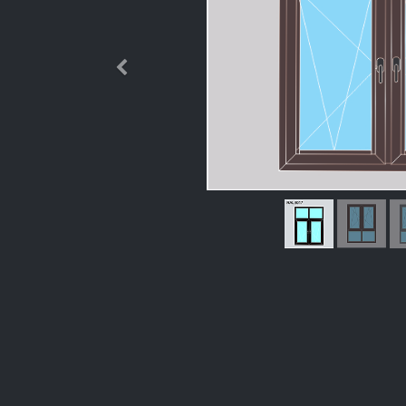
Өмнөх