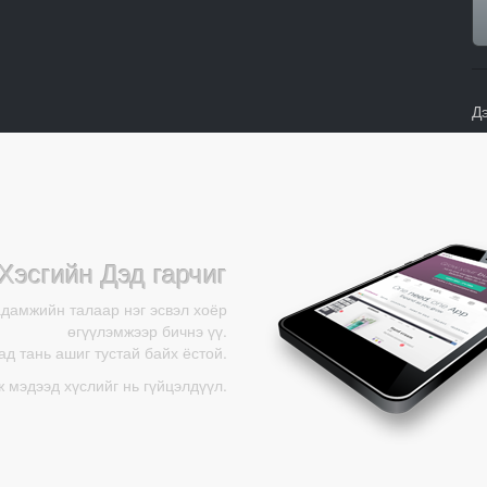
Д
Хэсгийн Дэд гарчиг
адамжийн талаар нэг эсвэл хоёр
өгүүлэмжээр бичнэ үү.
д тань ашиг тустай байх ёстой.
ж мэдээд хүслийг нь гүйцэлдүүл.