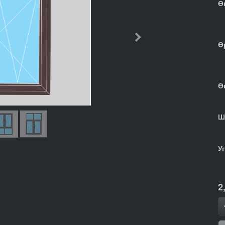
Ө
Дараачийн
Ө
Ө
Ш
У
2