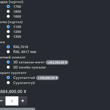
ндөр (хүртэл)
1700
1800
1600
ргөн (хүртэл)
1100
1200
1300
нгө
RAL7016
RAL 8017 mat
илний сонголт
3D хатаасан өнгөт
+
452,000.00
₮
3D энгийн тунгалаг
гсралт суулгалт
Суулгалттай
+
159,600.00
₮
Суулгалтгүй
,884,800.00
₮