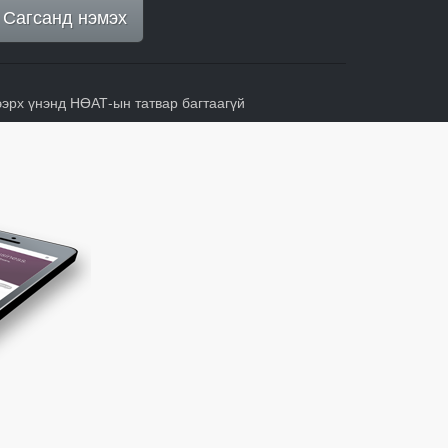
Сагсанд нэмэх
ээрх үнэнд НӨАТ-ын татвар багтаагүй