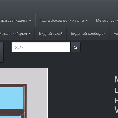
хэрэгцээт хаалга
Гадна фасад цонх хаалга
Металл цонх
Металл хийцлэл
Бидний тухай
Бидэнтэй холбогдох
Аж