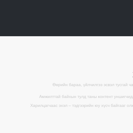
Өөрийн бараа, үйлчилгээ эсвэл тусгай ч
Амжилттай байхын тулд таны контент уншигчида
Харилцагчаас эхэл – тэдгээрийн юу хүсч байгааг ол