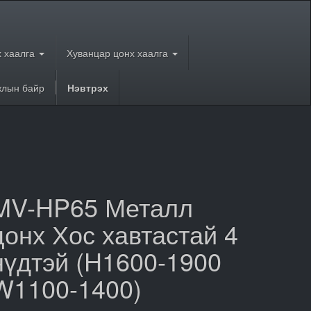
 хаалга
Хуванцар цонх хаалга
лын байр
Нэвтрэх
MV-HP65 Металл
цонх Хос хавтастай 4
нүдтэй (H1600-1900
W1100-1400)