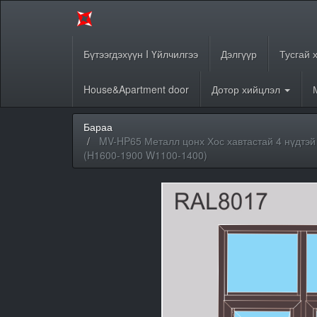
Бүтээгдэхүүн I Үйлчилгээ
Дэлгүүр
Тусгай 
House&Apartment door
Дотор хийцлэл
Бараа
MV-HP65 Металл цонх Хос хавтастай 4 нүдтэй
(H1600-1900 W1100-1400)