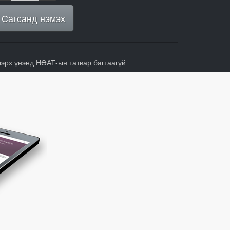
Сагсанд нэмэх
ээрх үнэнд НӨАТ-ын татвар багтаагүй