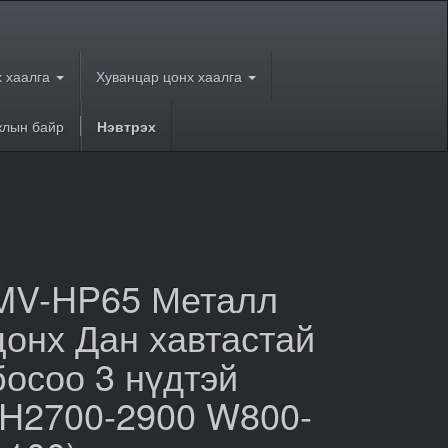
 хаалга
Хуванцар цонх хаалга
лын байр
Нэвтрэх
MV-HP65 Металл
цонх Дан хавтастай
босоо 3 нүдтэй
(H2700-2900 W800-