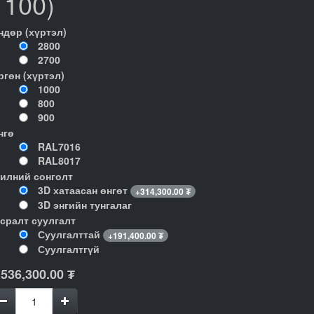
1100)
ндөр (хүртэл)
2800
2700
ргөн (хүртэл)
1000
800
900
нгө
RAL7016
RAL8017
илний сонголт
3D хатаасан өнгөт
+
314,300.00
₮
3D энгийн тунгалаг
гсралт суулгалт
Суулгалттай
+
191,400.00
₮
Суулгалтгүй
,536,300.00
₮