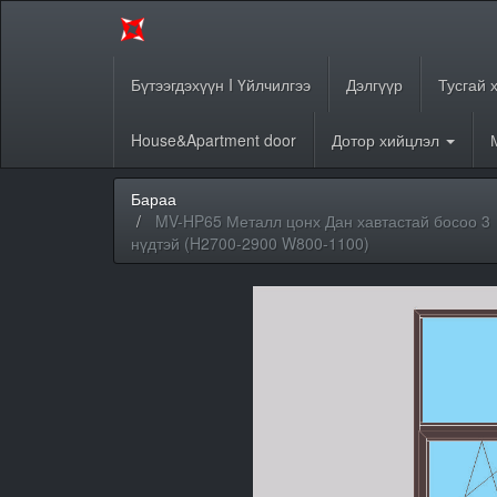
Бүтээгдэхүүн I Үйлчилгээ
Дэлгүүр
Тусгай 
House&Apartment door
Дотор хийцлэл
Бараа
MV-HP65 Металл цонх Дан хавтастай босоо 3
нүдтэй (H2700-2900 W800-1100)