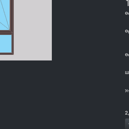
Ө
Ө
Ө
Ш
У
2