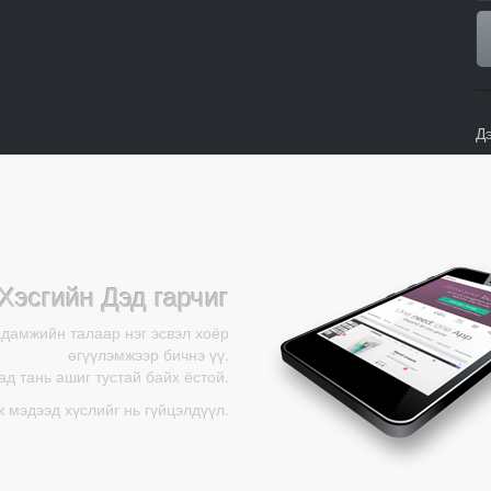
Д
Хэсгийн Дэд гарчиг
адамжийн талаар нэг эсвэл хоёр
өгүүлэмжээр бичнэ үү.
д тань ашиг тустай байх ёстой.
ж мэдээд хүслийг нь гүйцэлдүүл.