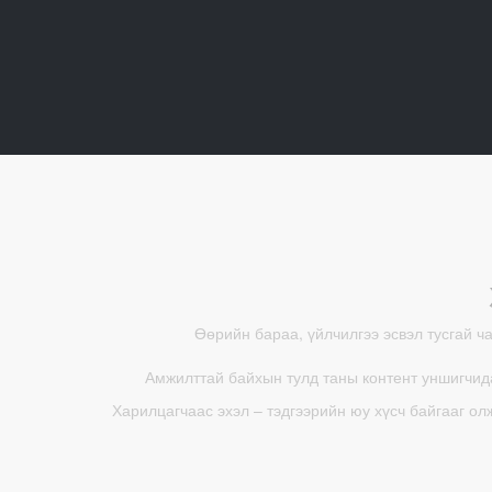
Өөрийн бараа, үйлчилгээ эсвэл тусгай ч
Амжилттай байхын тулд таны контент уншигчида
Харилцагчаас эхэл – тэдгээрийн юу хүсч байгааг ол