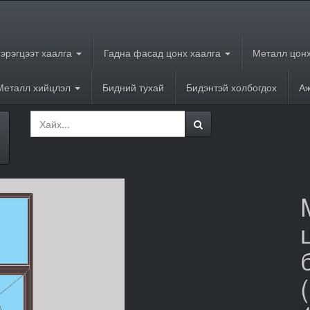
хэрэгцээт хаалга
Гадна фасад цонх хаалга
Металл цонх
Металл хийцлэл
Бидний тухай
Бидэнтэй холбогдох
Аж