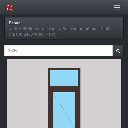
Цэсий
хураа
Бараа
MV-HP55 Металл хаалга Дан хавтастай гэгээвчтэй
(H2100-2400 W800-1100)