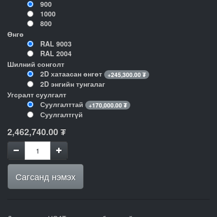
900
1000
800
Өнгө
RAL 9003
RAL 2004
Шилний сонголт
2D хатаасан өнгөт
+
245,300.00
₮
2D энгийн тунгалаг
Угсралт суулгалт
Суулгалттай
+
170,000.00
₮
Суулгалтгүй
2,462,740.00
₮
Сагсанд нэмэх