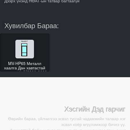
Дээрх үнэнд НӨАТ-ын татвар багтаагүй
Хувилбар Бараа:
MV-HP65 Металл
хаалга Дан хавтастай
гэгээвчтэй (H2300-2600
W800-1000)
Хэсгийн Дэд гарчиг
Өөрийн бараа, үйлчилгээ эсвэл тусгай чадамжийн талаар нэг
эсвэл хоёр өгүүлэмжээр бичнэ үү.