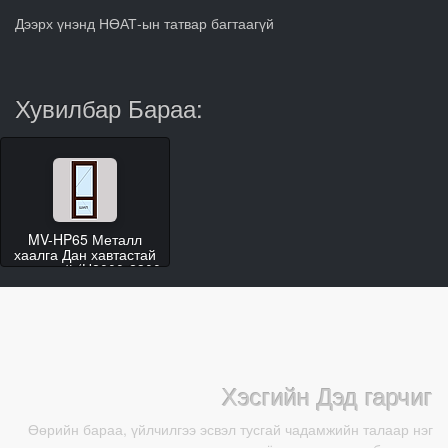
Дээрх үнэнд НӨАТ-ын татвар багтаагүй
Хувилбар Бараа:
MV-HP65 Металл
хаалга Дан хавтастай
гэгээвчгүй (H2000-2300
W800-1000)
Хэсгийн Дэд гарчиг
Өөрийн бараа, үйлчилгээ эсвэл тусгай чадамжийн талаар нэг