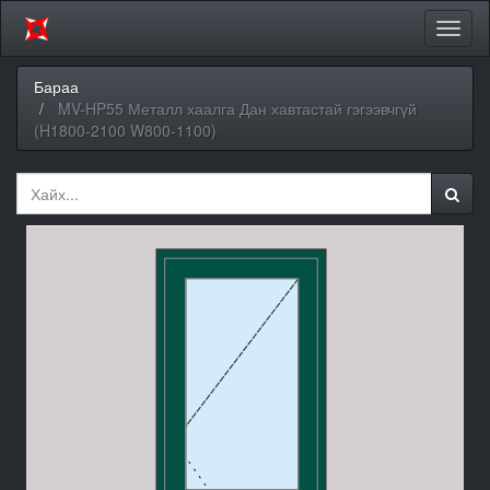
Цэсий
хураа
Бараа
MV-HP55 Металл хаалга Дан хавтастай гэгээвчгүй
(H1800-2100 W800-1100)