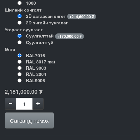
1000
Шилний сонголт
2D хатаасан өнгөт
+
214,600.00
₮
2D энгийн тунгалаг
Угсралт суулгалт
Суулгалттай
+
170,000.00
₮
Суулгалтгүй
Өнгө
RAL7016
RAL 8017 mat
RAL 9003
RAL 2004
RAL9006
2,181,000.00
₮
Сагсанд нэмэх