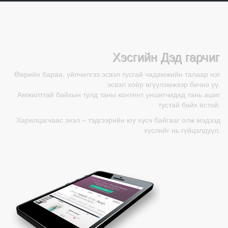
Хэсгийн Дэд гарчиг
Өөрийн бараа, үйлчилгээ эсвэл тусгай чадамжийн талаар нэг
эсвэл хоёр өгүүлэмжээр бичнэ үү.
Амжилттай байхын тулд таны контент уншигчидад тань ашиг
тустай байх ёстой.
Харилцагчаас эхэл – тэдгээрийн юу хүсч байгааг олж мэдээд
хүслийг нь гүйцэлдүүл.