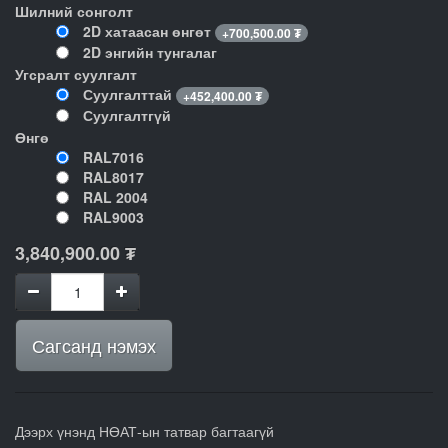
Шилний сонголт
2D хатаасан өнгөт
+
700,500.00
₮
2D энгийн тунгалаг
Угсралт суулгалт
Суулгалттай
+
452,400.00
₮
Суулгалтгүй
Өнгө
RAL7016
RAL8017
RAL 2004
RAL9003
3,840,900.00
₮
Сагсанд нэмэх
Дээрх үнэнд НӨАТ-ын татвар багтаагүй