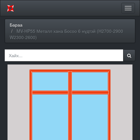
Цэсий
хураа
Бараа
MV-HP55 Металл хана Босоо 6 нүдтэй (H2700-2900
W2300-2600)