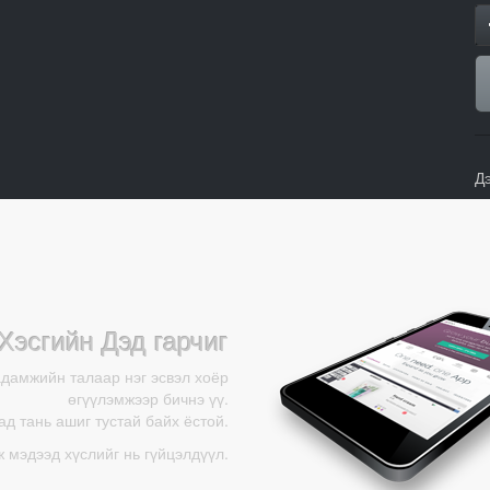
Д
Хэсгийн Дэд гарчиг
адамжийн талаар нэг эсвэл хоёр
өгүүлэмжээр бичнэ үү.
д тань ашиг тустай байх ёстой.
ж мэдээд хүслийг нь гүйцэлдүүл.