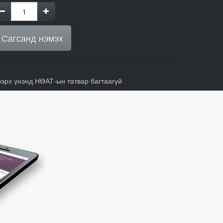
Сагсанд нэмэх
ээрх үнэнд НӨАТ-ын татвар багтаагүй