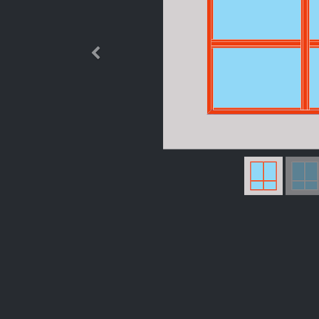
Өмнөх