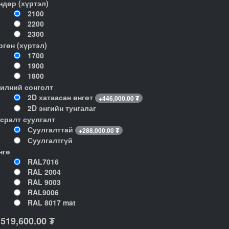
ндөр (хүртэл)
2100
2200
2300
ргөн (хүртэл)
1700
1900
1800
илний сонголт
2D хатаасан өнгөт
+
446,000.00
₮
2D энгийн тунгалаг
гсралт суулгалт
Суулгалттай
+
288,000.00
₮
Суулгалтгүй
нгө
RAL7016
RAL 2004
RAL 9003
RAL9006
RAL 8017 mat
,519,600.00
₮