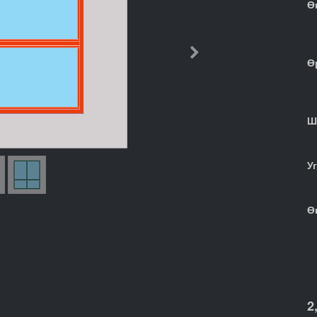
Ө
Дараачийн
Ө
Ш
У
Ө
2