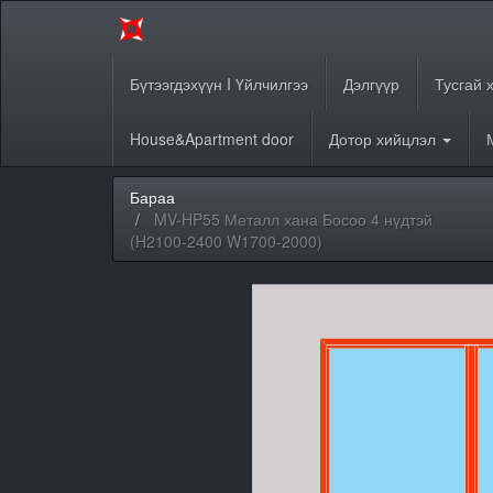
Бүтээгдэхүүн I Үйлчилгээ
Дэлгүүр
Тусгай 
House&Apartment door
Дотор хийцлэл
Бараа
MV-HP55 Металл хана Босоо 4 нүдтэй
(H2100-2400 W1700-2000)