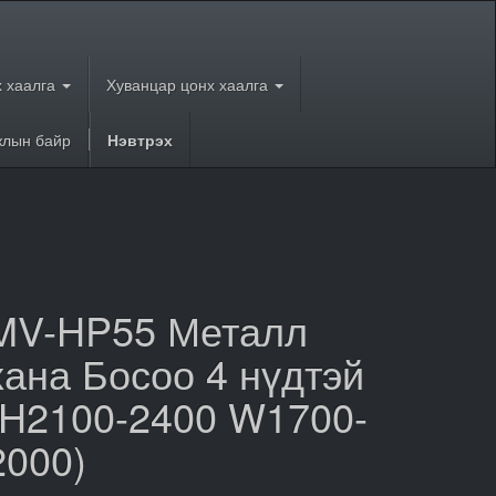
 хаалга
Хуванцар цонх хаалга
лын байр
Нэвтрэх
MV-HP55 Металл
хана Босоо 4 нүдтэй
(H2100-2400 W1700-
2000)