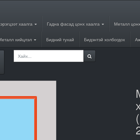
хэрэгцээт хаалга
Гадна фасад цонх хаалга
Металл цонх
Металл хийцлэл
Бидний тухай
Бидэнтэй холбогдох
Аж