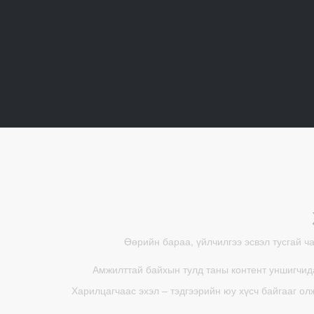
Өөрийн бараа, үйлчилгээ эсвэл тусгай ч
Амжилттай байхын тулд таны контент уншигчида
Харилцагчаас эхэл – тэдгээрийн юу хүсч байгааг ол