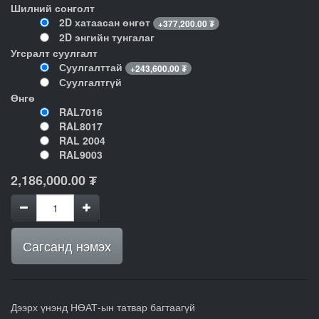
Шилний сонголт
2D хатаасан өнгөт
+
377,200.00
₮
2D энгийн тунгалаг
Угсралт суулгалт
Суулгалттай
+
243,600.00
₮
Суулгалтгүй
Өнгө
RAL7016
RAL8017
RAL 2004
RAL9003
2,186,000.00
₮
Сагсанд нэмэх
Дээрх үнэнд НӨАТ-ын татвар багтаагүй