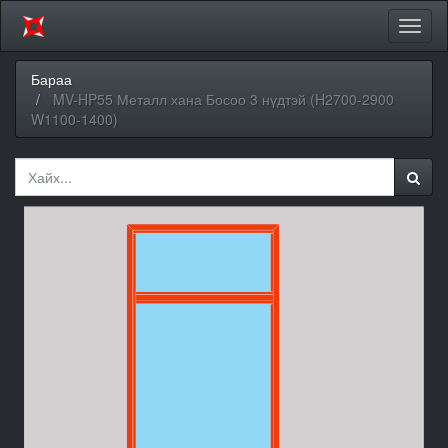
Цэсий
хураа
Бараа
MV-HP55 Металл хана Босоо 3 нүдтэй (H2700-2900
W1100-1400)