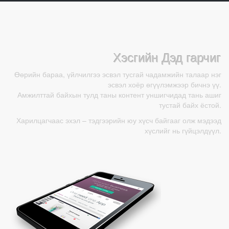
Хэсгийн Дэд гарчиг
Өөрийн бараа, үйлчилгээ эсвэл тусгай чадамжийн талаар нэг
эсвэл хоёр өгүүлэмжээр бичнэ үү.
Амжилттай байхын тулд таны контент уншигчидад тань ашиг
тустай байх ёстой.
Харилцагчаас эхэл – тэдгээрийн юу хүсч байгааг олж мэдээд
хүслийг нь гүйцэлдүүл.