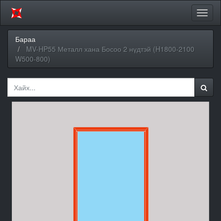
Цэсий
хураа
Бараа
MV-HP55 Металл хана Босоо 2 нүдтэй (H1800-2100
W500-800)