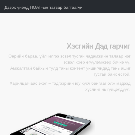
Дээрх үнэнд НӨАТ-ын татвар багтаагүй
Хэсгийн Дэд гарчиг
Өөрийн бараа, үйлчилгээ эсвэл тусгай чадамжийн талаар нэг
эсвэл хоёр өгүүлэмжээр бичнэ үү.
Амжилттай байхын тулд таны контент уншигчидад тань ашиг
тустай байх ёстой.
Харилцагчаас эхэл – тэдгээрийн юу хүсч байгааг олж мэдээд
хүслийг нь гүйцэлдүүл.