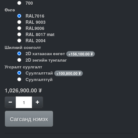
700
Өнгө
RAL7016
RAL 9003
RAL9006
RAL 8017 mat
RAL 2004
Шилний сонголт
2D хатаасан өнгөт
+
156,100.00
₮
2D энгийн тунгалаг
Угсралт суулгалт
Суулгалттай
+
100,800.00
₮
Суулгалтгүй
1,026,900.00
₮
Сагсанд нэмэх