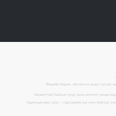
Өөрийн бараа, үйлчилгээ эсвэл тусгай ч
Амжилттай байхын тулд таны контент уншигчида
Харилцагчаас эхэл – тэдгээрийн юу хүсч байгааг ол