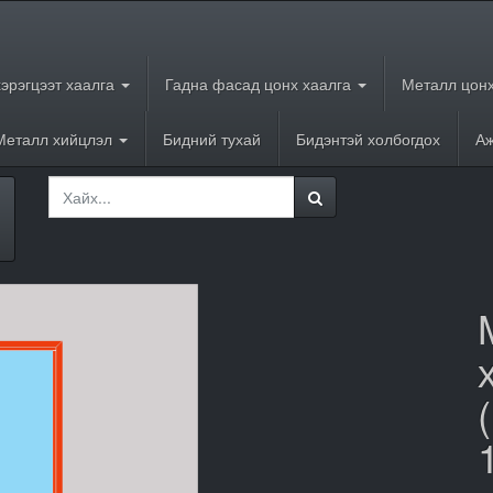
хэрэгцээт хаалга
Гадна фасад цонх хаалга
Металл цонх
Металл хийцлэл
Бидний тухай
Бидэнтэй холбогдох
Аж