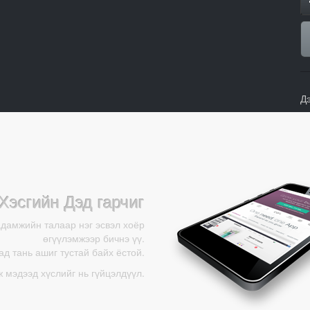
Д
Хэсгийн Дэд гарчиг
адамжийн талаар нэг эсвэл хоёр
өгүүлэмжээр бичнэ үү.
д тань ашиг тустай байх ёстой.
ж мэдээд хүслийг нь гүйцэлдүүл.