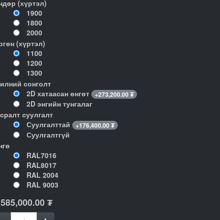
ндөр (хүртэл)
1900
1800
2000
ргөн (хүртэл)
1100
1200
1300
илний сонголт
2D хатаасан өнгөт
+
273,200.00
₮
2D энгийн тунгалаг
гсралт суулгалт
Суулгалттай
+
176,400.00
₮
Суулгалтгүй
нгө
RAL7016
RAL8017
RAL 2004
RAL 9003
,585,000.00
₮