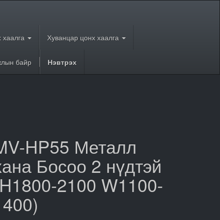
 хаалга
Хуванцар цонх хаалга
лын байр
Нэвтрэх
MV-HP55 Металл
хана Босоо 2 нүдтэй
(H1800-2100 W1100-
1400)