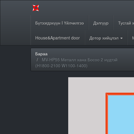
Бүтээгдэхүүн I Үйлчилгээ
Дэлгүүр
Тусгай 
House&Apartment door
Дотор хийцлэл
Бараа
MV-HP55 Металл хана Босоо 2 нүдтэй
(H1800-2100 W1100-1400)