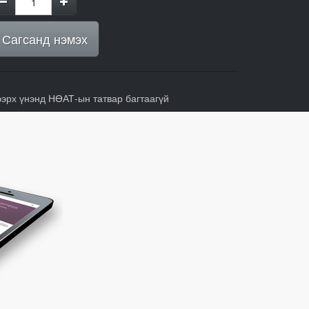
Сагсанд нэмэх
ээрх үнэнд НӨАТ-ын татвар багтаагүй