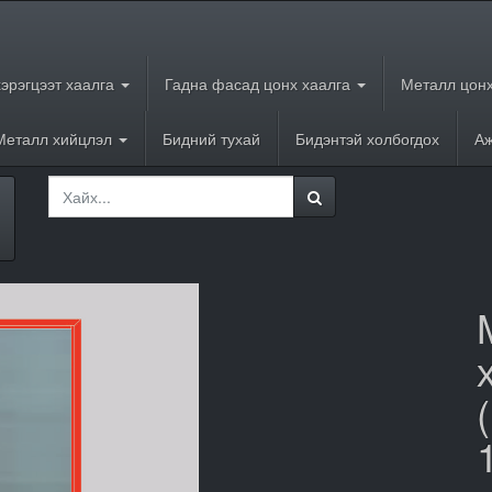
хэрэгцээт хаалга
Гадна фасад цонх хаалга
Металл цонх
Металл хийцлэл
Бидний тухай
Бидэнтэй холбогдох
Аж