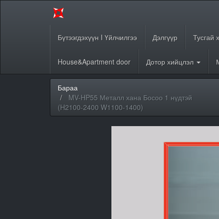
Бүтээгдэхүүн I Үйлчилгээ
Дэлгүүр
Тусгай 
House&Apartment door
Дотор хийцлэл
Бараа
MV-HP55 Металл хана Босоо 1 нүдтэй
(H2100-2400 W1100-1400)