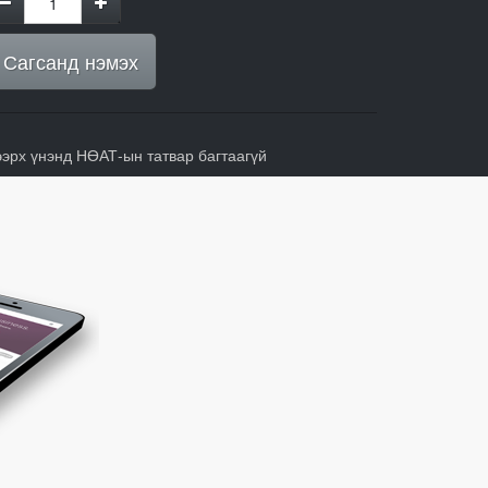
Сагсанд нэмэх
ээрх үнэнд НӨАТ-ын татвар багтаагүй