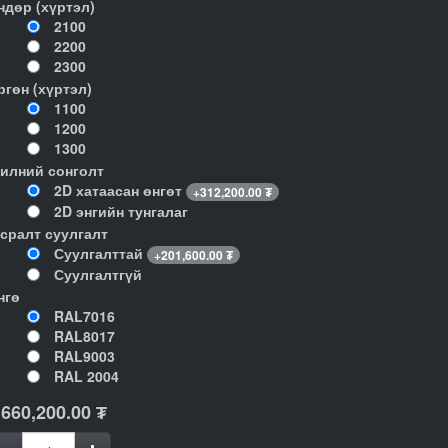
ндөр (хүртэл)
2100
2200
2300
ргөн (хүртэл)
1100
1200
1300
илний сонголт
2D хатаасан өнгөт
+
312,200.00
₮
2D энгийн тунгалаг
гсралт суулгалт
Суулгалттай
+
201,600.00
₮
Суулгалтгүй
нгө
RAL7016
RAL8017
RAL9003
RAL 2004
,660,200.00
₮