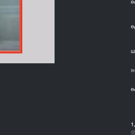
Ө
Ө
Ш
У
Ө
1