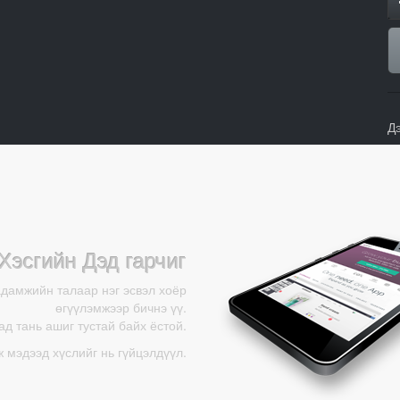
Д
Хэсгийн Дэд гарчиг
адамжийн талаар нэг эсвэл хоёр
өгүүлэмжээр бичнэ үү.
д тань ашиг тустай байх ёстой.
ж мэдээд хүслийг нь гүйцэлдүүл.