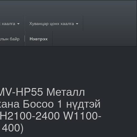
 хаалга
Хуванцар цонх хаалга
лын байр
Нэвтрэх
MV-HP55 Металл
хана Босоо 1 нүдтэй
(H2100-2400 W1100-
1400)