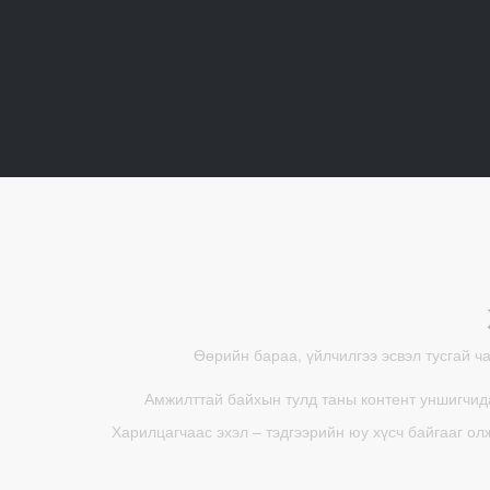
Өөрийн бараа, үйлчилгээ эсвэл тусгай ч
Амжилттай байхын тулд таны контент уншигчида
Харилцагчаас эхэл – тэдгээрийн юу хүсч байгааг ол