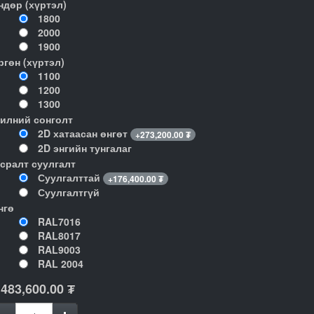
ндөр (хүртэл)
1800
2000
1900
ргөн (хүртэл)
1100
1200
1300
илний сонголт
2D хатаасан өнгөт
+
273,200.00
₮
2D энгийн тунгалаг
гсралт суулгалт
Суулгалттай
+
176,400.00
₮
Суулгалтгүй
нгө
RAL7016
RAL8017
RAL9003
RAL 2004
,483,600.00
₮