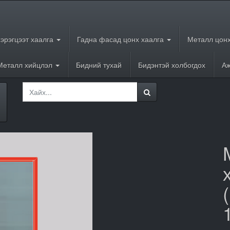
хэрэгцээт хаалга
Гадна фасад цонх хаалга
Металл цонх
Металл хийцлэл
Бидний тухай
Бидэнтэй холбогдох
Аж