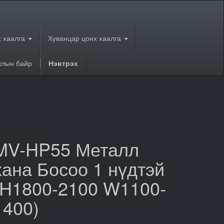
 хаалга
Хуванцар цонх хаалга
лын байр
Нэвтрэх
MV-HP55 Металл
хана Босоо 1 нүдтэй
(H1800-2100 W1100-
1400)