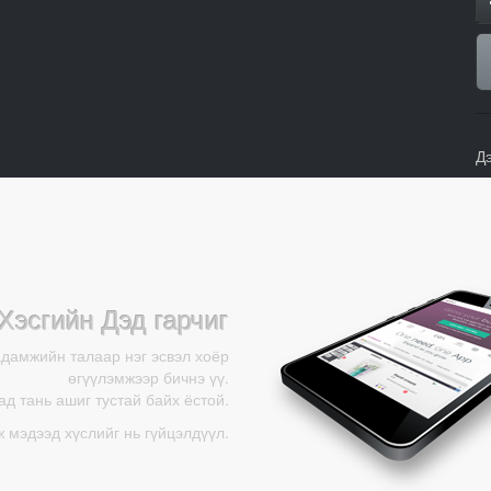
Д
Хэсгийн Дэд гарчиг
адамжийн талаар нэг эсвэл хоёр
өгүүлэмжээр бичнэ үү.
д тань ашиг тустай байх ёстой.
ж мэдээд хүслийг нь гүйцэлдүүл.