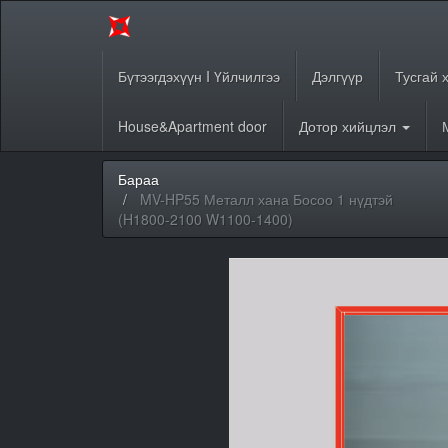
Бүтээгдэхүүн I Үйлчилгээ
Дэлгүүр
Тусгай 
House&Apartment door
Дотор хийцлэл
Бараа
MV-HP55 Металл хана Босоо 1 нүдтэй
(H1800-2100 W1100-1400)