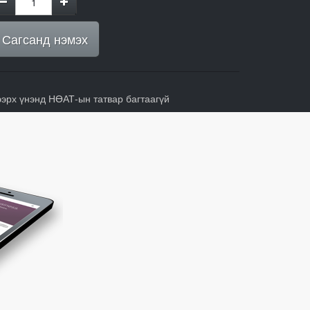
Сагсанд нэмэх
ээрх үнэнд НӨАТ-ын татвар багтаагүй