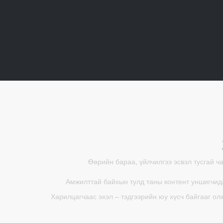
Өөрийн бараа, үйлчилгээ эсвэл тусгай ч
Амжилттай байхын тулд таны контент уншигчида
Харилцагчаас эхэл – тэдгээрийн юу хүсч байгааг ол