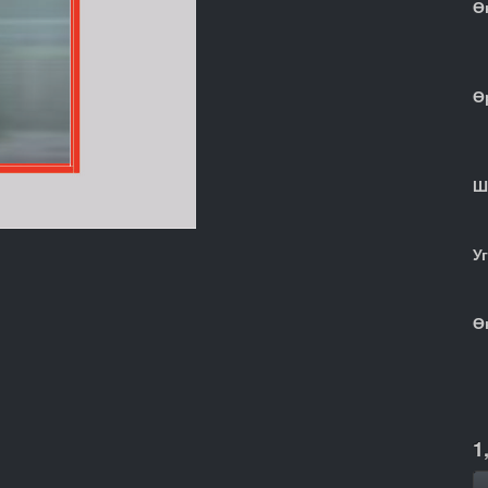
Ө
Ө
Ш
У
Ө
1