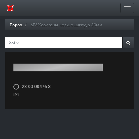
Цэсий
хураа
Бараа
MV-Хаалганы нерж өшиглүүр 80мм