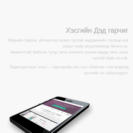
Хэсгийн Дэд гарчиг
Өөрийн бараа, үйлчилгээ эсвэл тусгай чадамжийн талаар нэг
эсвэл хоёр өгүүлэмжээр бичнэ үү.
Амжилттай байхын тулд таны контент уншигчидад тань ашиг
тустай байх ёстой.
Харилцагчаас эхэл – тэдгээрийн юу хүсч байгааг олж мэдээд
хүслийг нь гүйцэлдүүл.