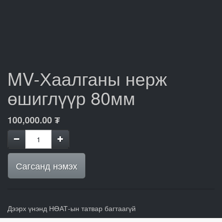
MV-Хаалганы нерж
өшиглүүр 80мм
100,000.00
₮
Сагсанд нэмэх
Дээрх үнэнд НӨАТ-ын татвар багтаагүй