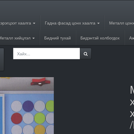
хэрэгцээт хаалга
Гадна фасад цонх хаалга
Металл цонх
Металл хийцлэл
Бидний тухай
Бидэнтэй холбогдох
Аж