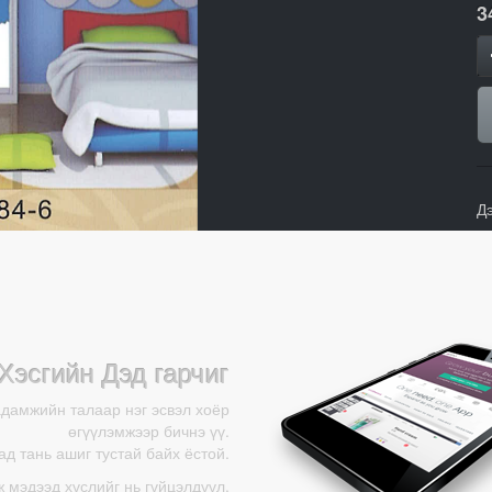
3
Д
Хэсгийн Дэд гарчиг
адамжийн талаар нэг эсвэл хоёр
өгүүлэмжээр бичнэ үү.
д тань ашиг тустай байх ёстой.
ж мэдээд хүслийг нь гүйцэлдүүл.