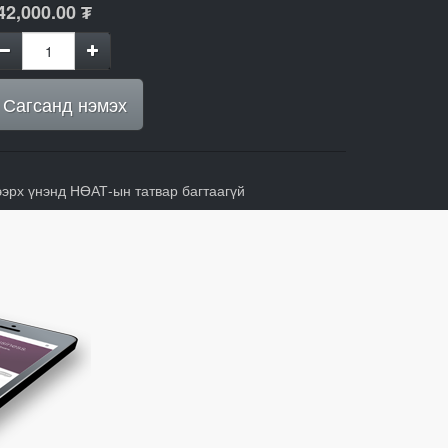
42,000.00
₮
Сагсанд нэмэх
ээрх үнэнд НӨАТ-ын татвар багтаагүй