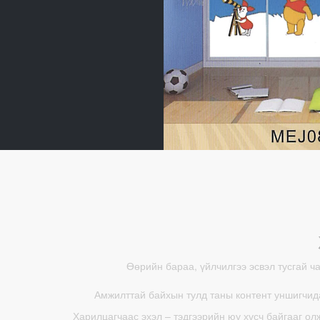
Өөрийн бараа, үйлчилгээ эсвэл тусгай ч
Амжилттай байхын тулд таны контент уншигчида
Харилцагчаас эхэл – тэдгээрийн юу хүсч байгааг ол