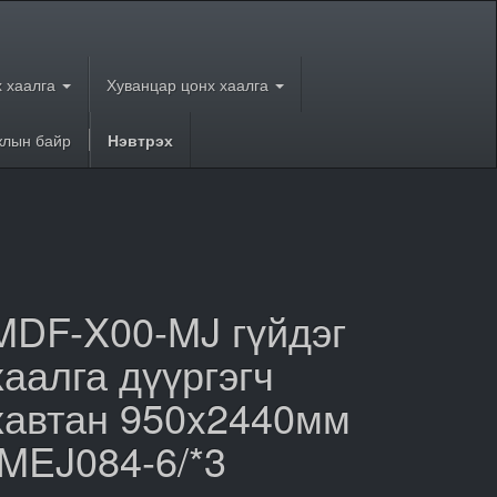
 хаалга
Хуванцар цонх хаалга
лын байр
Нэвтрэх
MDF-X00-MJ гүйдэг
хаалга дүүргэгч
хавтан 950x2440мм
/MEJ084-6/*3