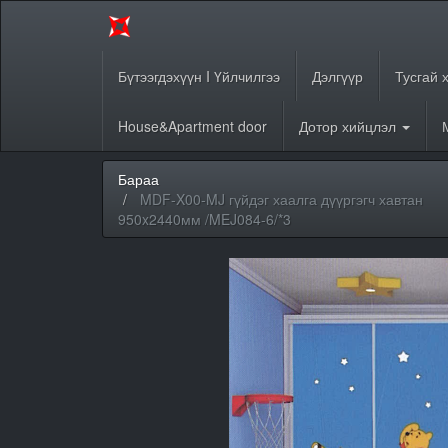
Бүтээгдэхүүн I Үйлчилгээ
Дэлгүүр
Тусгай 
House&Apartment door
Дотор хийцлэл
Бараа
MDF-X00-MJ гүйдэг хаалга дүүргэгч хавтан
950x2440мм /MEJ084-6/*3