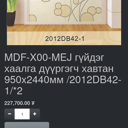
MDF-X00-MEJ гүйдэг
хаалга дүүргэгч хавтан
950x2440мм /2012DB42-
1/*2
227,700.00
₮