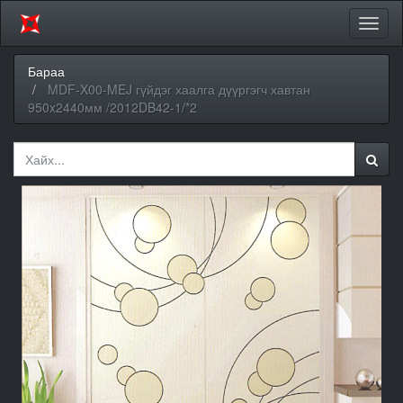
Цэсий
хураа
Бараа
MDF-X00-MEJ гүйдэг хаалга дүүргэгч хавтан
950x2440мм /2012DB42-1/*2