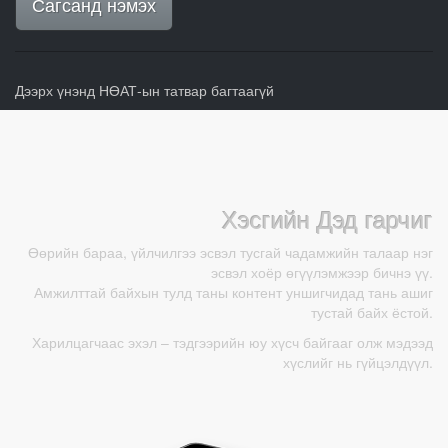
Сагсанд нэмэх
Дээрх үнэнд НӨАТ-ын татвар багтаагүй
Хэсгийн Дэд гарчиг
Өөрийн бараа, үйлчилгээ эсвэл тусгай чадамжийн талаар нэг
эсвэл хоёр өгүүлэмжээр бичнэ үү.
Амжилттай байхын тулд таны контент уншигчидад тань ашиг
тустай байх ёстой.
Харилцагчаас эхэл – тэдгээрийн юу хүсч байгааг олж мэдээд
хүслийг нь гүйцэлдүүл.