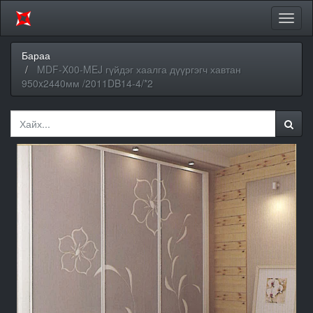
Цэсий
хураа
Бараа
MDF-X00-MEJ гүйдэг хаалга дүүргэгч хавтан
950x2440мм /2011DB14-4/*2