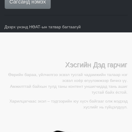
Сагсанд нэмэх
Дээрх үнэнд НӨАТ-ын татвар багтаагүй
Хэсгийн Дэд гарчиг
Өөрийн бараа, үйлчилгээ эсвэл тусгай чадамжийн талаар нэг
эсвэл хоёр өгүүлэмжээр бичнэ үү.
Амжилттай байхын тулд таны контент уншигчидад тань ашиг
тустай байх ёстой.
Харилцагчаас эхэл – тэдгээрийн юу хүсч байгааг олж мэдээд
хүслийг нь гүйцэлдүүл.