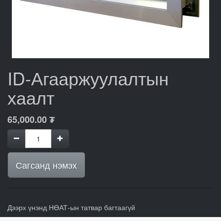
ID-Агааржуулалтын
хаалт
65,000.00
₮
Сагсанд нэмэх
Дээрх үнэнд НӨАТ-ын татвар багтаагүй