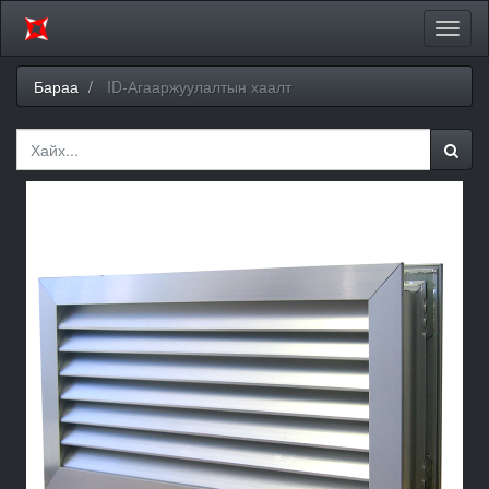
Цэсий
хураа
Бараа
ID-Агааржуулалтын хаалт