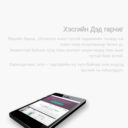
Хэсгийн Дэд гарчиг
Өөрийн бараа, үйлчилгээ эсвэл тусгай чадамжийн талаар нэг
эсвэл хоёр өгүүлэмжээр бичнэ үү.
Амжилттай байхын тулд таны контент уншигчидад тань ашиг
тустай байх ёстой.
Харилцагчаас эхэл – тэдгээрийн юу хүсч байгааг олж мэдээд
хүслийг нь гүйцэлдүүл.