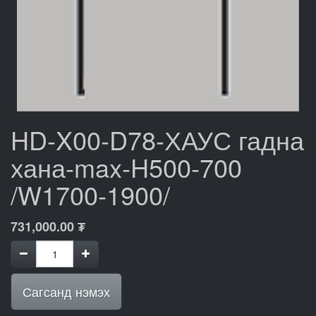
HD-X00-D78-ХАУС гадна
хана-max-H500-700
/W1700-1900/
731,000.00
₮
Сагсанд нэмэх