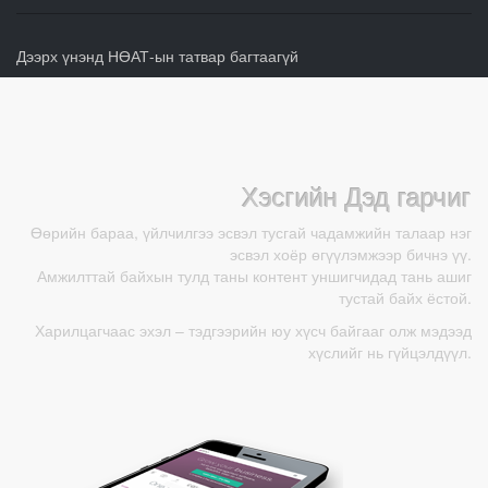
Дээрх үнэнд НӨАТ-ын татвар багтаагүй
Хэсгийн Дэд гарчиг
Өөрийн бараа, үйлчилгээ эсвэл тусгай чадамжийн талаар нэг
эсвэл хоёр өгүүлэмжээр бичнэ үү.
Амжилттай байхын тулд таны контент уншигчидад тань ашиг
тустай байх ёстой.
Харилцагчаас эхэл – тэдгээрийн юу хүсч байгааг олж мэдээд
хүслийг нь гүйцэлдүүл.