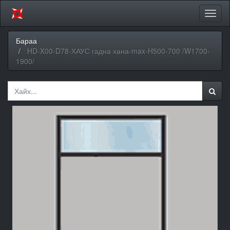
Цэсий
хураа
Бараа
HD-X00-D78-ХАУС гадна хана-max-H500-700 /W1700-
1900/