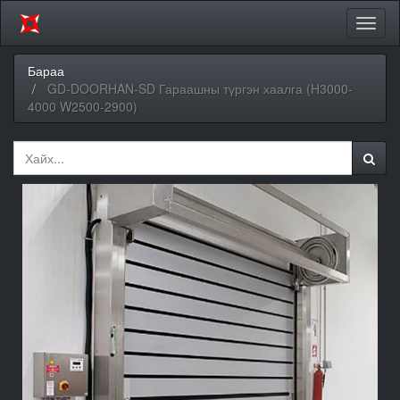
Цэсий
хураа
Бараа
GD-DOORHAN-SD Гараашны түргэн хаалга (H3000-
4000 W2500-2900)