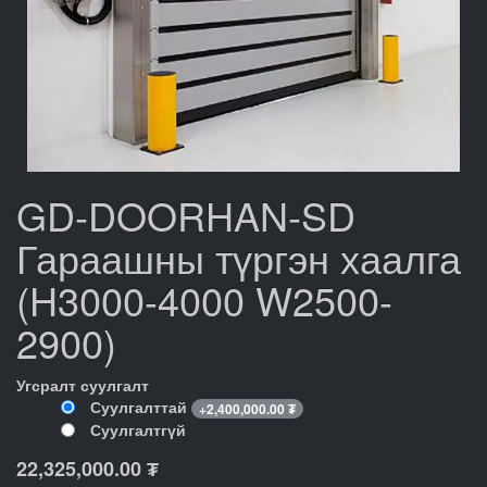
GD-DOORHAN-SD
Гараашны түргэн хаалга
(H3000-4000 W2500-
2900)
Угсралт суулгалт
Суулгалттай
+
2,400,000.00
₮
Суулгалтгүй
22,325,000.00
₮