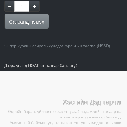
Сагсанд нэмэх
Өндөр хурдны спираль хуйлдаг гаражийн хаалга (HSSD)
Дээрх үнэнд НӨАТ-ын татвар багтаагүй
Хэсгийн Дэд гарчиг
Өөрийн бараа, үйлчилгээ эсвэл тусгай чадамжийн талаар нэг
эсвэл хоёр өгүүлэмжээр бичнэ үү.
Амжилттай байхын тулд таны контент уншигчидад тань ашиг