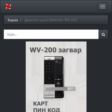
Цэсий
хураа
Бараа
Дижитал цоож Gateman WV-200