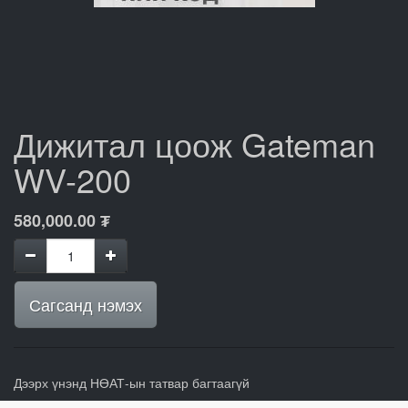
Дижитал цоож Gateman
WV-200
580,000.00
₮
Сагсанд нэмэх
Дээрх үнэнд НӨАТ-ын татвар багтаагүй