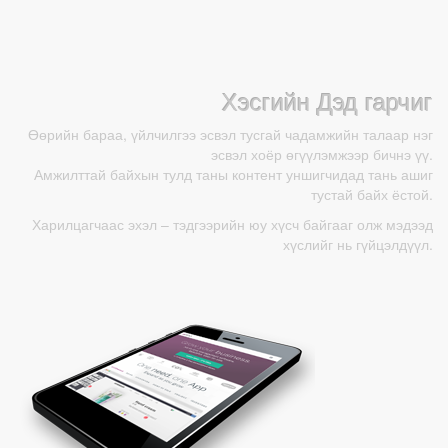
Хэсгийн Дэд гарчиг
Өөрийн бараа, үйлчилгээ эсвэл тусгай чадамжийн талаар нэг
эсвэл хоёр өгүүлэмжээр бичнэ үү.
Амжилттай байхын тулд таны контент уншигчидад тань ашиг
тустай байх ёстой.
Харилцагчаас эхэл – тэдгээрийн юу хүсч байгааг олж мэдээд
хүслийг нь гүйцэлдүүл.