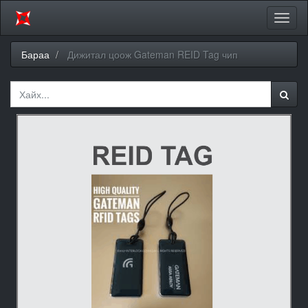
Цэсий
хураа
Бараа
Дижитал цоож Gateman REID Tag чип