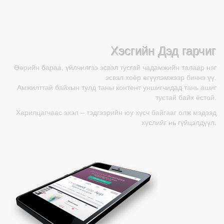
Хэсгийн Дэд гарчиг
Өөрийн бараа, үйлчилгээ эсвэл тусгай чадамжийн талаар нэг
эсвэл хоёр өгүүлэмжээр бичнэ үү.
Амжилттай байхын тулд таны контент уншигчидад тань ашиг
тустай байх ёстой.
Харилцагчаас эхэл – тэдгээрийн юу хүсч байгааг олж мэдээд
хүслийг нь гүйцэлдүүл.