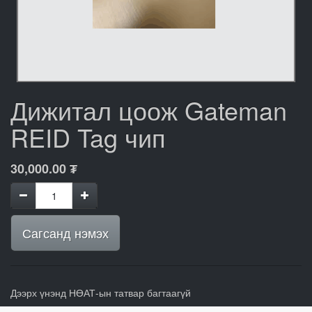
Дижитал цоож Gateman
REID Tag чип
30,000.00
₮
Сагсанд нэмэх
Дээрх үнэнд НӨАТ-ын татвар багтаагүй