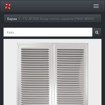
Цэсий
хураа
Бараа
FD-AFD68 Агаар сэлгэх сараалж (H600 W400)