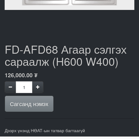
FD-AFD68 Агаар сэлгэх
сараалж (H600 W400)
126,000.00
₮
Сагсанд нэмэх
Дээрх үнэнд НӨАТ-ын татвар багтаагүй