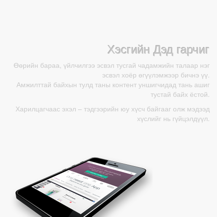
Хэсгийн Дэд гарчиг
Өөрийн бараа, үйлчилгээ эсвэл тусгай чадамжийн талаар нэг
эсвэл хоёр өгүүлэмжээр бичнэ үү.
Амжилттай байхын тулд таны контент уншигчидад тань ашиг
тустай байх ёстой.
Харилцагчаас эхэл – тэдгээрийн юу хүсч байгааг олж мэдээд
хүслийг нь гүйцэлдүүл.