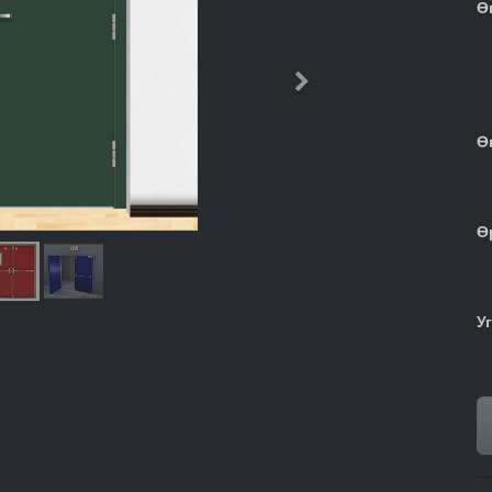
Ө
Дараачийн
Ө
Ө
У