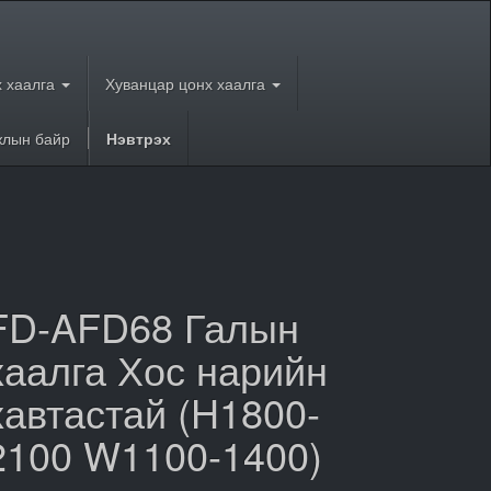
 хаалга
Хуванцар цонх хаалга
лын байр
Нэвтрэх
FD-AFD68 Галын
хаалга Хос нарийн
хавтастай (H1800-
2100 W1100-1400)