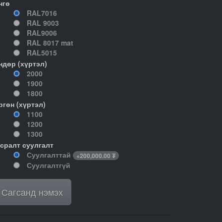
нгө
RAL7016
RAL 9003
RAL9006
RAL 8017 mat
RAL5015
ндөр (хүртэл)
2000
1900
1800
ргөн (хүртэл)
1100
1200
1300
гсралт суулгалт
Суулгалттай
+
200,000.00
₮
Суулгалтгүй
Сагсанд нэмэх