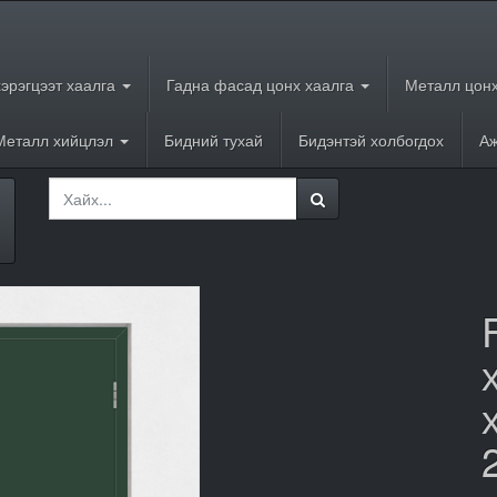
хэрэгцээт хаалга
Гадна фасад цонх хаалга
Металл цонх
Металл хийцлэл
Бидний тухай
Бидэнтэй холбогдох
Аж