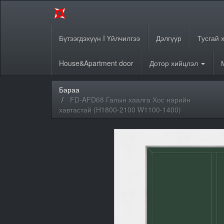
Бүтээгдэхүүн I Үйлчилгээ
Дэлгүүр
Тусгай 
House&Apartment door
Дотор хийцлэл
Бараа
FD-AFD68 Галын хаалга Хос нарийн
хавтастай (H1800-2100 W1100-1400)