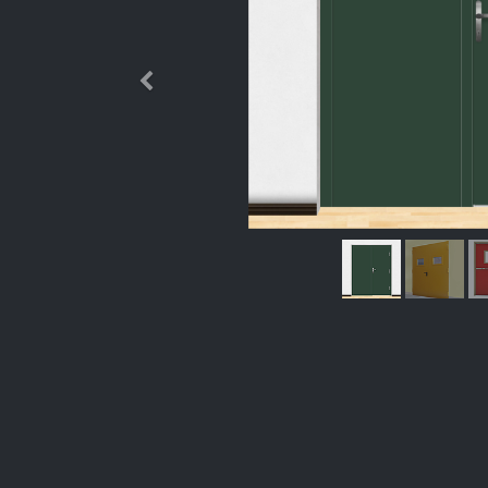
Өмнөх