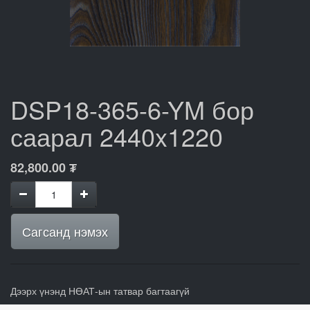
DSP18-365-6-YM бор
саарал 2440x1220
82,800.00
₮
Сагсанд нэмэх
Дээрх үнэнд НӨАТ-ын татвар багтаагүй