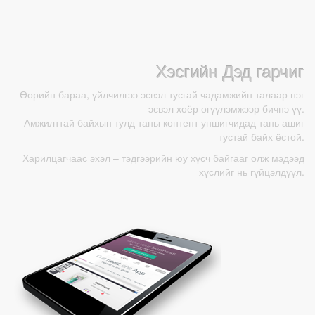
Хэсгийн Дэд гарчиг
Өөрийн бараа, үйлчилгээ эсвэл тусгай чадамжийн талаар нэг
эсвэл хоёр өгүүлэмжээр бичнэ үү.
Амжилттай байхын тулд таны контент уншигчидад тань ашиг
тустай байх ёстой.
Харилцагчаас эхэл – тэдгээрийн юу хүсч байгааг олж мэдээд
хүслийг нь гүйцэлдүүл.