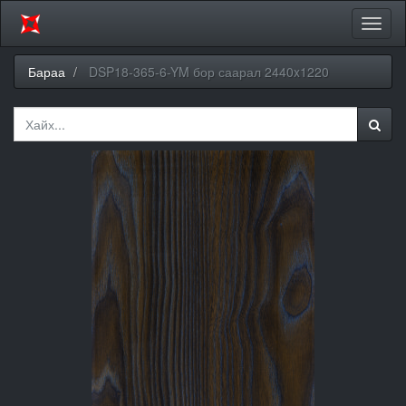
Цэсий
хураа
Бараа
DSP18-365-6-YM бор саарал 2440x1220